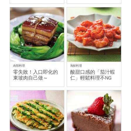
有勁
勁!
肉類料理
海鮮料理
零失敗！入口即化的
酸甜口感的「茄汁蝦
東坡肉自己做～
仁」輕鬆料理不NG