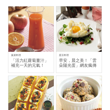
葉菜料理
蛋豆料理
「活力紅蘿蔔薑汁」
早安，晨之美！「雲
補充一天的元氣！
朵陽光蛋」網友瘋傳
的雞蛋新奇吃法