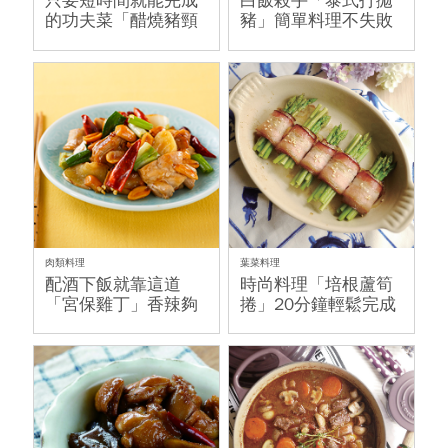
只要短時間就能完成
白飯殺手「泰式打拋
的功夫菜「醋燒豬頸
豬」簡單料理不失敗
肉」
肉類料理
葉菜料理
配酒下飯就靠這道
時尚料理「培根蘆筍
「宮保雞丁」香辣夠
捲」20分鐘輕鬆完成
勁!