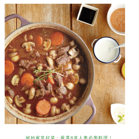
絕妙家常好菜：嚴選8道人妻必學料理！