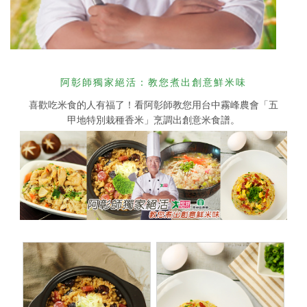
阿彰師獨家絕活：教您煮出創意鮮米味
喜歡吃米食的人有福了！看阿彰師教您用台中霧峰農會「五
甲地特別栽種香米」烹調出創意米食譜。