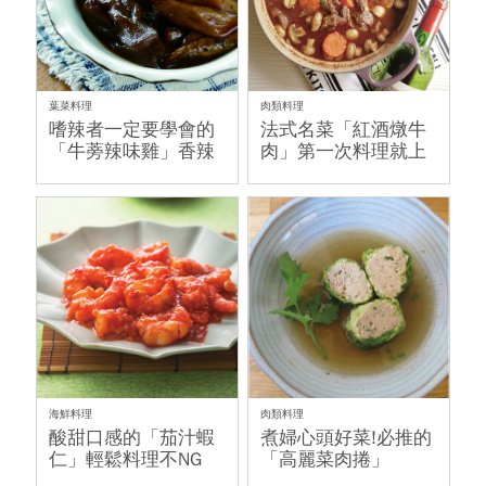
葉菜料理
肉類料理
嗜辣者一定要學會的
法式名菜「紅酒燉牛
「牛蒡辣味雞」香辣
肉」第一次料理就上
有勁
手
海鮮料理
肉類料理
酸甜口感的「茄汁蝦
煮婦心頭好菜!必推的
仁」輕鬆料理不NG
「高麗菜肉捲」