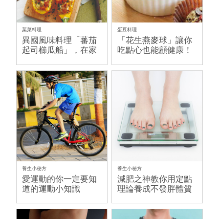
葉菜料理
蛋豆料理
異國風味料理「蕃茄
「花生燕麥球」讓你
起司櫛瓜船」，在家
吃點心也能顧健康！
就能輕鬆搞定！
養生小秘方
養生小秘方
愛運動的你一定要知
減肥之神教你用定點
道的運動小知識
理論養成不發胖體質