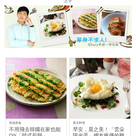
上手
其他美食
蛋豆料理
不用飛去韓國在家也能
早安，晨之美！「雲朵
DIY「韓式煎餅」
陽光蛋」網友瘋傳的雞