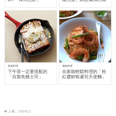
蛋新奇吃法
烘焙料理
海鮮料理
下午茶一定要搭配的
在家能輕鬆料理的「粉
「自製焦糖土司」
紅醬鮮蝦蘆筍天使麵」
人氣：185912