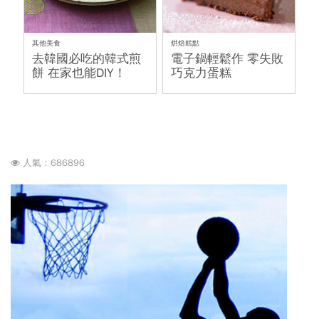
其他美食
烘焙糕點
去韓國必吃的韓式煎
電子鍋輕鬆作 零失敗
餅 在家也能DIY！
巧克力蛋糕
人氣：686896