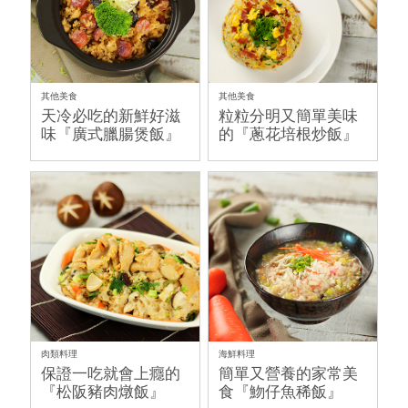
其他美食
其他美食
天冷必吃的新鮮好滋
粒粒分明又簡單美味
味『廣式臘腸煲飯』
的『蔥花培根炒飯』
肉類料理
海鮮料理
保證一吃就會上癮的
簡單又營養的家常美
『松阪豬肉燉飯』
食『魩仔魚稀飯』