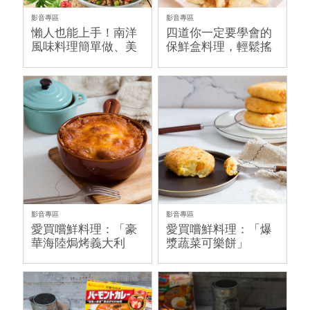
影音專區
影音專區
懶人也能上手！南洋
四道你一定要學會的
風味料理簡單做、美
保鮮盒料理，輕鬆搖
味上桌！
一搖就上菜！
影音專區
影音專區
愛買嚐鮮料理：「豪
愛買嚐鮮料理：「爆
華海陸焗烤義大利
漿蔬菜可樂餅」
麵」