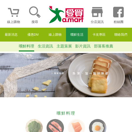
線上購物
搜尋
分店資訊
粉絲團
最新消息
優惠DM
線上購物
嚐鮮生活
卡友專區
聯絡我們
嚐鮮料理
生活資訊
主題策展
影片資訊
部落客推薦
嚐鮮料理