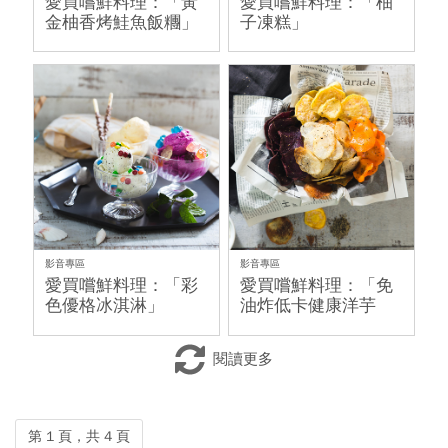
愛買嚐鮮料理：「黃
愛買嚐鮮料理：「柚
金柚香烤鮭魚飯糰」
子凍糕」
影音專區
影音專區
愛買嚐鮮料理：「彩
愛買嚐鮮料理：「免
色優格冰淇淋」
油炸低卡健康洋芋
片」
閱讀更多
第 1 頁，共 4 頁