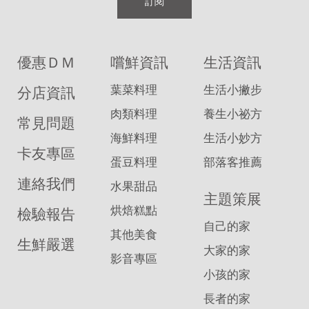
訂閱
優惠ＤＭ
嚐鮮資訊
生活資訊
葉菜料理
生活小撇步
分店資訊
肉類料理
養生小祕方
常見問題
海鮮料理
生活小妙方
卡友專區
蛋豆料理
部落客推薦
連絡我們
水果甜品
主題策展
烘焙糕點
檢驗報告
自己的家
其他美食
生鮮嚴選
大家的家
影音專區
小孩的家
長者的家