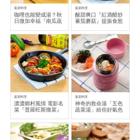
葉菜料理
葉菜料理
咖哩也能變成湯？秋
酸甜爽口『紅酒醋炒
日微加幸福『南瓜蔬
蕃茄蘑菇』提振食慾
菜湯咖哩』
私房菜
葉菜料理
葉菜料理
濃濃鄉村風情 電影名
神奇的救命湯「五色
菜『普羅旺斯燉菜』
蔬菜湯」給你好氣色
輕鬆做