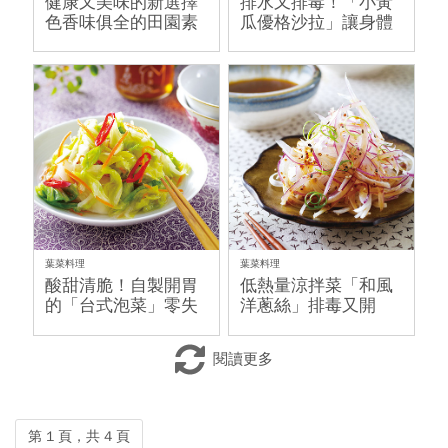
健康又美味的新選擇
排水又排毒！「小黃
色香味俱全的田園素
瓜優格沙拉」讓身體
香燕麥麵
無負擔～
葉菜料理
葉菜料理
酸甜清脆！自製開胃
低熱量涼拌菜「和風
的「台式泡菜」零失
洋蔥絲」排毒又開
敗～
胃！
閱讀更多
第 1 頁，共 4 頁