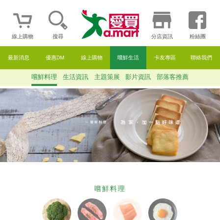
線上購物
搜尋
分店資訊
粉絲團
最新消息
優惠DM
線上購物
嚐鮮生活
卡友專區
聯絡我們
嚐鮮料理
生活資訊
主題策展
影片資訊
部落客推薦
嚐鮮料理