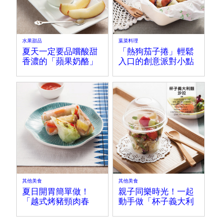
水果甜品
葉菜料理
夏天一定要品嚐酸甜
「熱狗茄子捲」輕鬆
香濃的「蘋果奶酪」
入口的創意派對小點
心～
其他美食
其他美食
夏日開胃簡單做！
親子同樂時光！一起
「越式烤豬頸肉春
動手做「杯子義大利
捲」清爽美味都兼顧
麵沙拉」