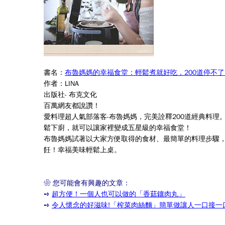
書名：
布魯媽媽的幸福食堂：輕鬆煮就好吃，200道停不
作者：
LINA
出版社- 布克文化
百萬網友都說讚！
愛料理超人氣部落客-布魯媽媽，完美詮釋200道經典料理
鬆下廚，
就可以讓家裡變成五星級的幸福食堂！
布魯媽媽試著以大家方便取得的食材、最簡單的料理步驟
飪！幸福美味輕鬆上桌。
❀
您可能會有興趣的文章：
➺
超方便！一個人也可以做的「香菇鑲肉丸」
➺
令人懷念的好滋味!「榨菜肉絲麵」簡單做讓人一口接一