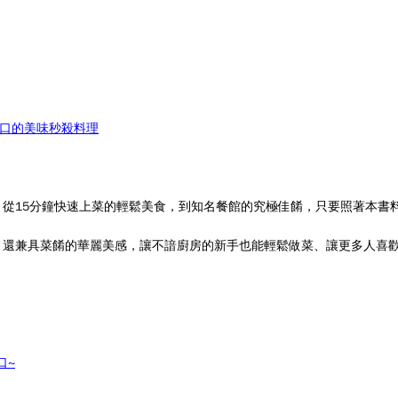
了口的美味秒殺料理
。從15分鐘快速上菜的輕鬆美食，到知名餐館的究極佳餚，
只要照著本書
，
還兼具菜餚的華麗美感，讓不諳廚房的新手也能輕鬆做菜、讓更多人喜
口~