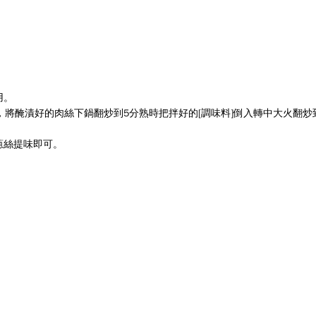
用。
，將醃漬好的肉絲下鍋翻炒到
5
分熟時把拌好的
[
調味料
]
倒入轉中大火翻炒
蔥絲提味即可。