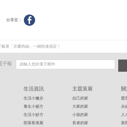
分享至：
下飯菜「京醬肉絲」一鍋快速搞定！
電子報
生活資訊
主題策展
關
生活小撇步
自己的家
愛
養生小祕方
大家的家
永
生活小妙方
小孩的家
人
部落客推薦
長者的家
新