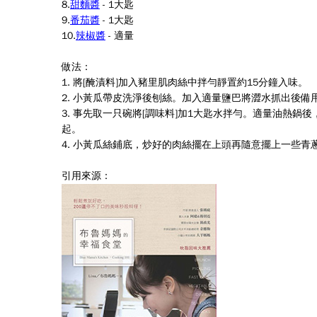
8.
甜麵醬
-
1
大匙
9.
番茄醬
-
1
大匙
10.
辣椒醬
-
適量
做法：
1.
將
[
醃漬料
]
加入豬里肌肉絲中拌勻靜置約
15
分鐘入味。
2.
小黃瓜帶皮洗淨後刨絲。加入適量鹽巴將澀水抓出後備
3.
事先取一只碗將
[
調味料
]
加
1
大匙水拌勻。
適量油熱鍋後
起。
4.
小黃瓜絲鋪底，炒好的肉絲擺在上頭再隨意擺上一些青
引用來源：