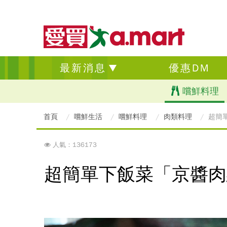
最新消息
優惠DM
嚐鮮料理
首頁
嚐鮮生活
嚐鮮料理
肉類料理
超簡
人氣：136173
超簡單下飯菜「京醬肉