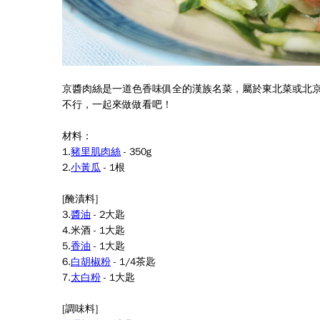
京醬肉絲是一道色香味俱全的漢族名菜，屬於東北菜或北
不行，一起來做做看吧！
材料：
1.
豬里肌肉絲
-
350g
2.
小黃瓜
-
1
根
[
醃漬料
]
3.
醬油
-
2
大匙
4.
米酒 -
1
大匙
5.
香油
-
1
大匙
6.
白胡椒粉
-
1/4
茶匙
7.
太白粉
-
1
大匙
[
調味料
]