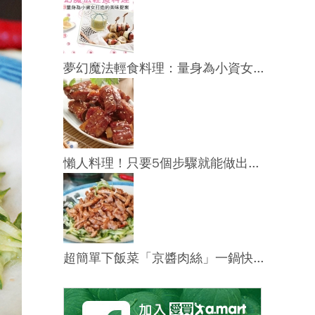
夢幻魔法輕食料理：量身為小資女...
懶人料理！只要5個步驟就能做出...
超簡單下飯菜「京醬肉絲」一鍋快...