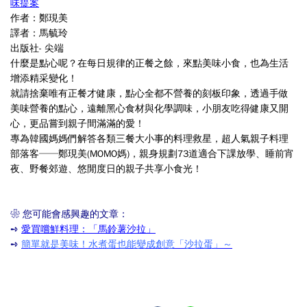
味提案
作者：
鄭現美
譯者：
馬毓玲
出版社- 尖端
什麼是點心呢？
在每日規律的正餐之餘，來點美味小食，
也為生活
增添精采變化！
就請捨棄唯有正餐才健康，點心全都不營養的刻板印象，
透過手做
美味營養的點心，遠離黑心食材與化學調味，
小朋友吃得健康又開
心，更品嘗到親子間滿滿的愛！
專為韓國媽媽們解答各類三餐大小事的料理救星，
超人氣親子料理
部落客──鄭現美(MOMO媽)，
親身規劃73道適合下課放學、睡前宵
夜、野餐郊遊、悠閒度日的親子共享小食光！
❀ 您可能會感興趣的文章：
➺
愛買嚐鮮料理：「馬鈴薯沙拉」
➺
簡單就是美味！水煮蛋也能變成創意「沙拉蛋」～