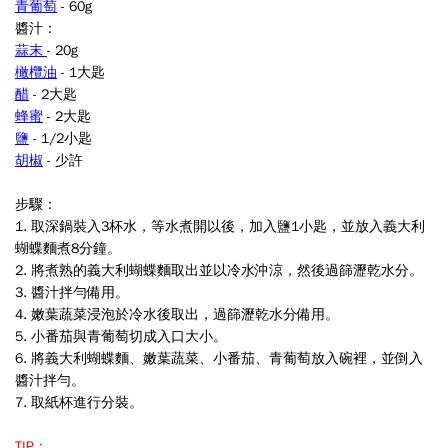
青葡萄
- 60g
醬汁：
蒜末
- 20g
橄欖油
- 1大匙
醋
- 2大匙
蜂蜜
- 2大匙
鹽
- 1/2小匙
胡椒
- 少許
步驟：
1. 取深鍋裝入3杯水，等水煮開以後，加入鹽1小匙，並放入義大利
蝴蝶麵煮8分鐘
。
2.
將煮熟的義大利蝴蝶麵取出並以冷水沖涼，然後過篩瀝乾水分。
3.
醬汁拌勻備用。
4.
嫩葉蔬菜浸泡於冷水後取出，
過篩瀝乾水分備用
。
5. 小番茄與青葡萄切成入口大小。
6. 將義大利蝴蝶麵、嫩葉蔬菜、小番茄、青葡萄放入碗裡，並倒入
醬汁拌勻。
7. 取紙杯進行分裝。
TIP：