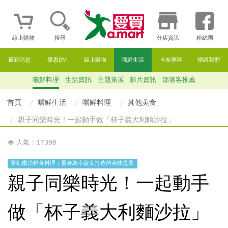
線上購物
搜尋
分店資訊
粉絲團
最新消息
優惠DM
線上購物
嚐鮮生活
卡友專區
聯絡我們
嚐鮮料理
生活資訊
主題策展
影片資訊
部落客推薦
首頁
嚐鮮生活
嚐鮮料理
其他美食
親子同樂時光！一起動手做「杯子義大利麵沙拉」
人氣：17398
夢幻魔法輕食料理：量身為小資女打造的美味提案
親子同樂時光！一起動手
做「杯子義大利麵沙拉」