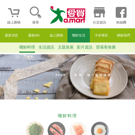
線上購物
搜尋
分店資訊
粉絲團
最新消息
優惠DM
線上購物
嚐鮮生活
卡友專區
聯絡我們
嚐鮮料理
生活資訊
主題策展
影片資訊
部落客推薦
嚐鮮料理