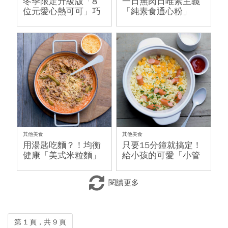
冬季限定升級版「8
一日無肉日唯素主義
位元愛心熱可可」巧
「純素食通心粉」
克力迷要失控啦！
其他美食
其他美食
用湯匙吃麵？！均衡
只要15分鐘就搞定！
健康「美式米粒麵」
給小孩的可愛「小管
狀麵兒童餐」
閱讀更多
第 1 頁，共 9 頁