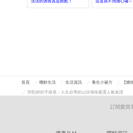
淡淡的酒香真是絕配！
這道就不用擔心囉～
首頁
嚐鮮生活
生活資訊
養生小祕方
【燃燒
阿彰師的手路菜：人生必學的山珍海味嚴選人氣食譜
訂閱愛買