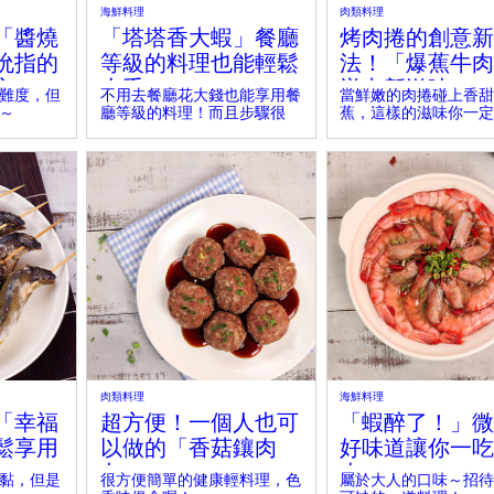
海鮮料理
肉類料理
「醬燒
「塔塔香大蝦」餐廳
烤肉捲的創意新
吮指的
等級的料理也能輕鬆
法！「爆蕉牛肉
忘！
上手！
迸出新滋味～
難度，但
不用去餐廳花大錢也能享用餐
當鮮嫩的肉捲碰上香甜
～
廳等級的料理！而且步驟很
蕉，這樣的滋味你一定
easy～
上！
肉類料理
海鮮料理
「幸福
超方便！一個人也可
「蝦醉了！」微
鬆享用
以做的「香菇鑲肉
好味道讓你一吃
丸」
上！
黏，但是
很方便簡單的健康輕料理，色
屬於大人的口味～招待