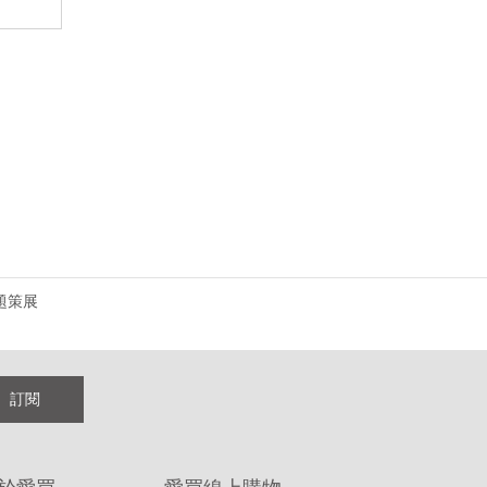
題策展
訂閱