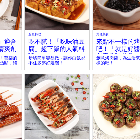
蛋豆料理
其他美食
」適合
吃不膩！「吃味油豆
來點不一樣的烤
清爽創
腐」超下飯的人氣料
吧！「就是好醬
理～
創意美味兼具
！芭樂的
步驟簡單容易做～讓你白飯忍
創意烤肉醬，為生活來
凸顯，絕
不住多盛好幾碗！
樣的吧！