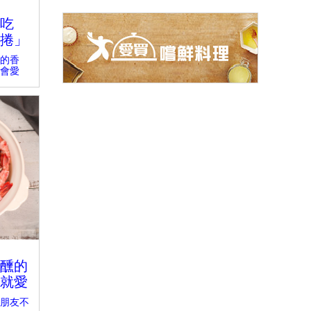
吃
捲」
的香
會愛
醺的
就愛
朋友不