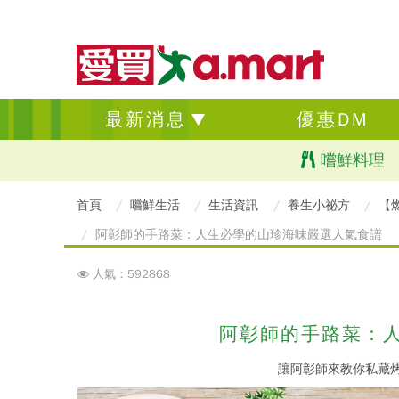
最新消息
優惠DM
嚐鮮料理
首頁
嚐鮮生活
生活資訊
養生小祕方
【
阿彰師的手路菜：人生必學的山珍海味嚴選人氣食譜
人氣：592868
阿彰師的手路菜：
讓阿彰師來教你私藏