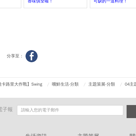
香味俱全喔！
可缺的一道料理！
分享至：
卡路里大作戰】Swing
嚐鮮生活-分類
主題策展-分類
04主
電子報