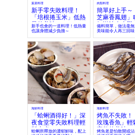
葉菜料理
肉類料理
新手零失敗料理！
簡單好上手～
「培根捲玉米」低熱
芝麻香鳳翅」
量的美味
好滋味令人難
新手也會的一道料理！低熱量
備料簡單，做法毫無
也讓身體減少負擔～
美味能令人再三回味
海鮮料理
海鮮料理
「蛤蜊酒得好！」深
烤魚不失敗！
夜食堂零失敗料理輕
玫瑰香魚」輕
鬆上桌！
完整的美味
蛤蜊所釋放的濃郁鮮味，配上
烤魚老是怕散開或沾