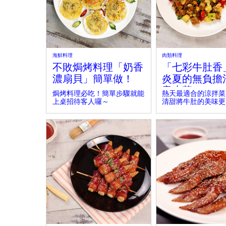
海鮮料理
肉類料理
不敗焗烤料理「奶香
「七彩牛肚香
濃扇貝」簡單做！
炎夏的無負擔
意小菜～
焗烤料理必吃！簡單步驟就能
熱天最適合的涼拌菜
上桌招待客人囉～
清甜將牛肚的美味更
對讓你吃上癮！