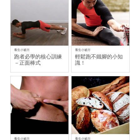
養生小祕方
養生小祕方
跑者必學的核心訓練
輕鬆跑不鐵腳的小知
－正面棒式
識！
養生小祕方
養生小祕方