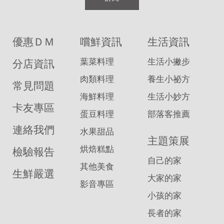
優惠ＤＭ
嚐鮮資訊
生活資訊
葉菜料理
生活小撇步
分店資訊
肉類料理
養生小祕方
常見問題
海鮮料理
生活小妙方
卡友專區
蛋豆料理
部落客推薦
連絡我們
水果甜品
主題策展
烘焙糕點
檢驗報告
自己的家
其他美食
生鮮嚴選
大家的家
影音專區
小孩的家
長者的家