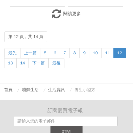
人
解答之飲食篇！
閱讀更多
第 12 頁，共 14 頁
最先
上一篇
5
6
7
8
9
10
11
12
13
14
下一篇
最後
首頁
嚐鮮生活
生活資訊
養生小祕方
訂閱愛買電子報
訂閱