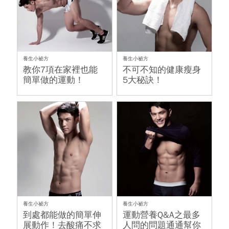
養生小祕方
養生小祕方
教你7項在家裡也能
不可不知的健康瘦身
簡單做的運動！
5大秘訣！
養生小祕方
養生小祕方
到處都能做的簡單伸
運動營養Q&A之最多
展動作！去酸痛不求
人問的問題通通幫你