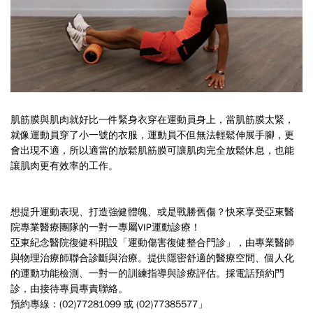
肌筋膜與肌肉就好比一件緊身衣穿在運動員身上，當肌筋膜太緊，
就像運動員穿了小一號的衣服，運動員不但無法輕鬆伸展手腳，更
會出現不適，所以適當的放鬆肌筋膜可讓肌肉完全放鬆休息，也能
讓肌肉更有效率的工作。
想提升運動表現、打造強健體魄、或是戰勝舊傷？快來享受亞東醫
院專業醫療團隊的一對一專屬
VIP
運動診療！
亞東紀念醫院復健科開設「運動傷害復健整合門診」，由專業醫師
與物理治療師聯合診斷與治療。提供隱密舒適的醫療空間、個人化
的運動功能檢測、一對一的訓練指導與診療評估。採電話預約門
診，由接待專員專責聯絡。
預約專線：
(02)77281099
或
(02)77385577
」