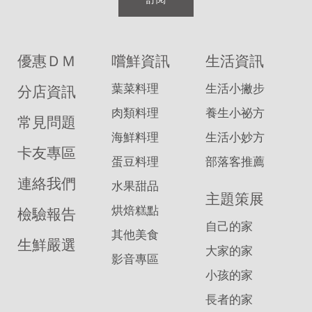
優惠ＤＭ
嚐鮮資訊
生活資訊
葉菜料理
生活小撇步
分店資訊
肉類料理
養生小祕方
常見問題
海鮮料理
生活小妙方
卡友專區
蛋豆料理
部落客推薦
連絡我們
水果甜品
主題策展
烘焙糕點
檢驗報告
自己的家
其他美食
生鮮嚴選
大家的家
影音專區
小孩的家
長者的家