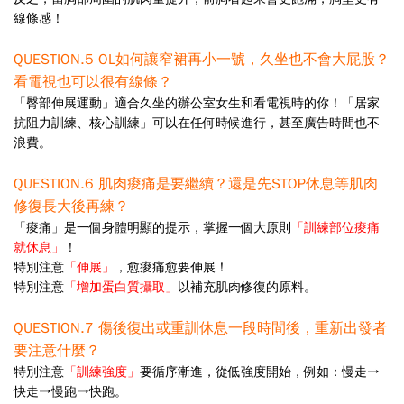
線條感！
QUESTION.5
OL
如何讓窄裙再小一號，久坐也不會大屁股？
看電視也可以
很有線條？
「臀部伸展運動」適合久坐的辦公室女生和看電視時的你！「居家
抗阻力訓練、核心訓練」可以在任何
時候進行，甚至廣告時間也不
浪費。
QUESTION.6
肌肉痠痛是要繼續？還是先
STOP
休息等肌肉
修復長大後再練？
「痠痛」是一個身體明顯的提示，掌握一個大原則
「訓練部位痠痛
就休息」
！
特別注意
「伸展」
，愈痠痛愈要伸展！
特別注意
「增加蛋白質攝取」
以補充肌肉修復的原料。
QUESTION.7
傷後復出或重訓休息一段時間後，重新出發者
要注意什麼？
特別注意
「訓練強度」
要循序漸進，從低強度開始，例如：慢走→
快走→慢跑→快跑。