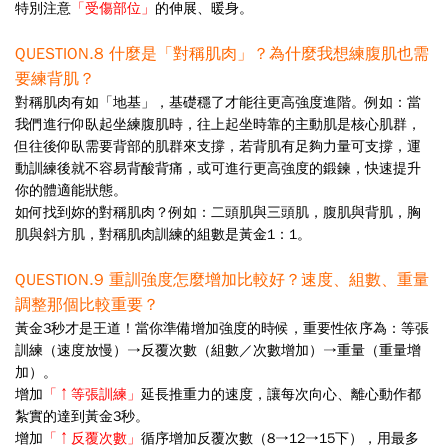
特別注意
「受傷部位」
的伸展、暖身。
QUESTION.8
什麼是「對稱肌肉」？為什麼我想練腹肌也需
要練背肌？
對稱肌肉有如「地基」，基礎穩了才能往更高強度進階。例如：當
我們進行仰臥起坐練腹肌時，往上起
坐時靠的主動肌是核心肌群，
但往後仰臥需要背部的肌群來支撐，若背肌有足夠力量可支撐，運
動訓練後就
不容易背酸背痛，或可進行更高強度的鍛鍊，快速提升
你的體適能狀態。
如何找到妳的對稱肌肉？例如：二頭肌與三頭肌，腹肌與背肌，胸
肌與斜方肌，對稱肌肉訓練的組數是
黃金1：1。
QUESTION.9
重訓強度怎麼增加比較好？速度、組數、重量
調整那個比較重要？
黃金
3
秒才是王道！當你準備增加強度的時候，重要性依序為：等張
訓練（速度放慢）→反覆次數（組數
／次數增加）→重量（重量增
加）。
增加
「↑等張訓練」
延長推重力的速度，讓每次向心、離心動作都
紮實的達到黃金
3
秒。
增加
「↑反覆次數」
循序增加反覆次數（
8
→
12
→
15
下），用最多