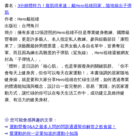
書名：
3分鐘體幹力！腹肌得來速：戴Hero祖雄回家，隨地操出子彈
肌
作者：
Hero戴祖雄
出版社
：台灣角川
簡介：
擁有多達12張證照的Hero祖雄不但是專業健身教練、國際級
營養師，更是許多藝人、名人指定私人教練。參與綜藝節目「康熙
來了」演藝圈最帥男體票選，在男女藝人各自名單中，皆勇奪冠
軍。而且因為練出高難度的子彈肌（鯊魚線），Hero祖雄還被網友
封為「子彈情人」。
「體幹」是日語的「核心肌」，也是掌握瘦身的關鍵肌群。「你不
會每天上健身房，但你可以每天在家運動！」本書強調的居家隨地
健身操，就是要和大家分享Hero祖雄在忙碌生活裡，如何透過專業
的體適能知識與概念，設計出一套完整的，容易「實踐」的居家運
動方式，讓忙碌的你可以在每天生活工作中，成功建立及維持健
康、有活力的健美身材。
❀ 您可能會感興趣的文章：
➺
運動營養Q&A之最多人問的問題通通幫你解答之飲食篇！
➺
愛運動的你一定要知道的運動小知識