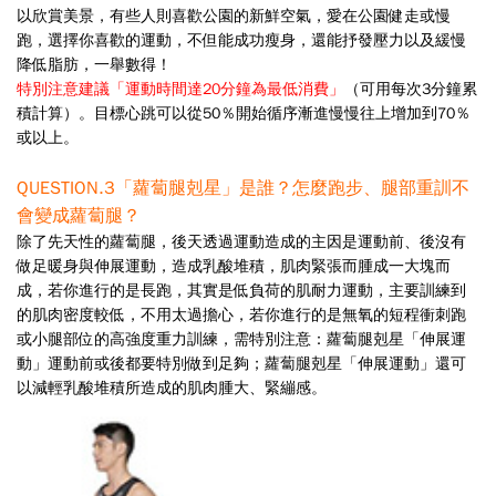
以欣賞美景，
有些人則喜歡公園的新鮮空氣，愛在公園健走或慢
跑，選擇你喜歡的運動，不但能成功瘦身，還能抒發壓力
以及緩慢
降低脂肪，一舉數得！
特別注意建議「運動時間達
20
分鐘為最低消費」
（可用每次
3
分鐘累
積計算）。目標心跳可以從
50
％開
始循序漸進慢慢往上增加到
70
％
或以上。
QUESTION.3
「蘿蔔腿剋星」是誰？怎麼跑步、腿部重訓不
會變成蘿蔔腿？
除了先天性的蘿蔔腿，後天透過運動造成的主因是運動前、後沒有
做足暖身與伸展運動，造成乳酸堆積，肌肉緊張而腫成一大塊而
成，若你進行的是長跑，其實是低負荷的肌耐力運動，主要訓練到
的肌肉密度較低，不用太過擔心，若你進行的是無氧的短程衝刺跑
或小腿部位的高強度重力訓練，需特別注意：蘿蔔腿剋星「伸展運
動」運動前或後都要特別做到足夠；蘿蔔腿剋星「伸展運動」還可
以減輕乳酸堆積所造成的肌肉腫大、緊繃感。