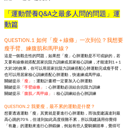
「運動營養
Q&A
之最多人問的問題」
運
動篇
QUESTION.1
如何「瘦＋線條」一次到位？我想要
瘦手臂、練腹肌和馬甲線？
這是一個觀念性的問題，如果想「瘦」心肺運動是不可或缺的，若
又要有線條就搭配居家抗阻力訓練或
居家核心訓練，才能達到
1
＋
1
大於
2
的效果，你可以用居家抗阻力訓練搭配心肺運動完成瘦手臂，
也可以用
居家核心訓練搭配心肺運動，快速練成馬甲線。
關鍵提示
「瘦」
：運動計畫裡一定要加入心肺運動
關鍵提示
「手臂線條」
：心肺運動必須結合抗阻力訓練
關鍵提示
「腹肌／馬甲線」
：核心訓練結合心肺訓練
QUESTION.2
我要瘦，最不累的運動是什麼？
想要透過運動「瘦」其實就是要進行心肺運動，而強度建議達到最
高心跳的
70
％，但達到如此高度很難
不累，所以我建議用你覺得
「有趣」的運動來進行心肺鍛鍊，例如有些人愛騎腳踏車，覺得可