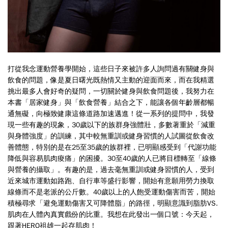
打
從我念運動營養學開始，這些日子來被許多人詢問過有關健身與
飲食的問題，像是
夏日曙光既熱情又主動的迎面而來，而在我精選
挑出最多人會好奇的疑問，一切關
於健身與飲食問題後，我努力在
本書「居家健身」與「飲食營養」結合之下，能讓
各個年齡層都暢
通無礙，向極致健康這條道路加速邁進！從一系列的提問中，我發
現一些有趣
的現象，
30
歲以下的族群身強體壯，多數著重於「減重
與身體強度」的訓練，其中較無重訓或
健身習慣的人試圖從飲食改
善體態，特別的是在
25
至
35
歲的族群裡，已明顯感受到「代謝功能
降低與容易肌肉痠痛」的困擾。
30
至
40
歲的人已將目標轉至「線條
與營養的攝取」。有趣的是
，過去毫無重訓或健身習慣的人，受到
近來城市運動如路跑、自行車等盛行影響，開始有意願
用勞力換取
線條而不是老派的公斤數。
40
歲以上的人飽受運動傷害而苦，開始
積極尋求「避免
運動傷害又可降體脂」的路徑，明顯意識到脂肪
VS.
肌肉在人體內真實戲份的比重。我想在此
發出一個口號：今天起，
跟著
HERO
祖雄一起存肌肉！