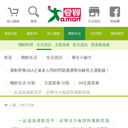
線上購物
搜尋
分店資訊
粉絲團
最新消息
優惠DM
線上購物
嚐鮮生活
卡友專區
聯絡我們
嚐鮮料理
生活資訊
主題策展
影片資訊
部落客推薦
首頁
嚐鮮生活
生活資訊
養生小祕方
運動營養Q&A之最多人問的問題通通幫你解答之運動篇！
嚐鮮生活-分類
主題策展-分類
04主題策展
一起成為灌籃高手：必學活力食譜與運動常識
人氣：687108
一起成為灌籃高手：必學活力食譜與運動常識