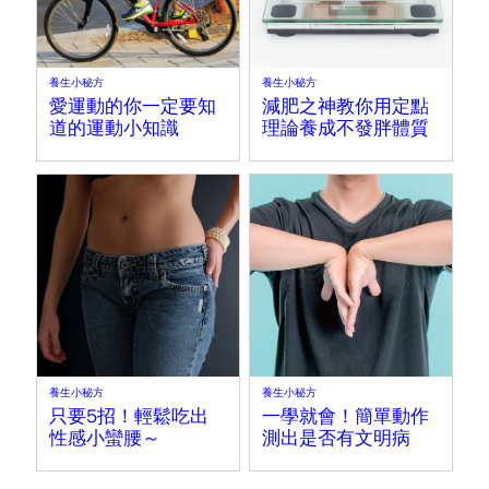
養生小秘方
養生小秘方
愛運動的你一定要知
減肥之神教你用定點
道的運動小知識
理論養成不發胖體質
養生小秘方
養生小秘方
只要5招！輕鬆吃出
一學就會！簡單動作
性感小蠻腰～
測出是否有文明病