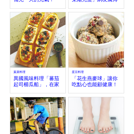
的雞蛋新奇吃法
葉菜料理
蛋豆料理
異國風味料理「蕃茄
「花生燕麥球」讓你
起司櫛瓜船」，在家
吃點心也能顧健康！
就能輕鬆搞定！