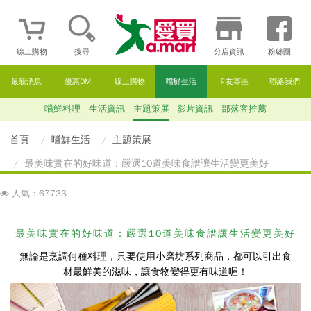
線上購物
搜尋
分店資訊
粉絲團
最新消息
優惠DM
線上購物
嚐鮮生活
卡友專區
聯絡我們
嚐鮮料理
生活資訊
主題策展
影片資訊
部落客推薦
首頁
嚐鮮生活
主題策展
最美味實在的好味道：嚴選10道美味食譜讓生活變更美好
人氣：67733
最美味實在的好味道：嚴選10道美味食譜讓生活變更美好
無論是烹調何種料理，只要使用小磨坊系列商品，都可以引出食
材最鮮美的滋味，讓食物變得更有味道喔！