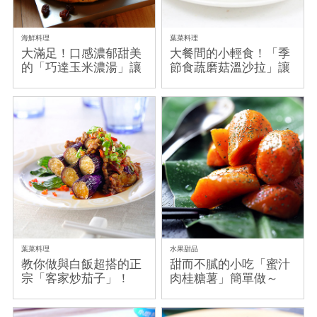
海鮮料理
葉菜料理
大滿足！口感濃郁甜美
大餐間的小輕食！「季
的「巧達玉米濃湯」讓
節食蔬磨菇溫沙拉」讓
小朋友欲罷不能！
你對身體好一點
葉菜料理
水果甜品
教你做與白飯超搭的正
甜而不膩的小吃「蜜汁
宗「客家炒茄子」！
肉桂糖薯」簡單做～