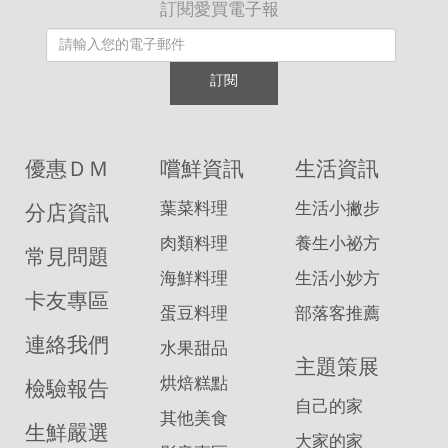
訂閱愛買電子報
訂閱
優惠ＤＭ
嚐鮮資訊
生活資訊
葉菜料理
生活小撇步
分店資訊
肉類料理
養生小祕方
常見問題
海鮮料理
生活小妙方
卡友專區
蛋豆料理
部落客推薦
連絡我們
水果甜品
主題策展
烘焙糕點
檢驗報告
自己的家
其他美食
生鮮嚴選
大家的家