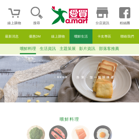
線上購物
搜尋
分店資訊
粉絲團
最新消息
優惠DM
線上購物
嚐鮮生活
卡友專區
聯絡我們
嚐鮮料理
生活資訊
主題策展
影片資訊
部落客推薦
嚐鮮料理