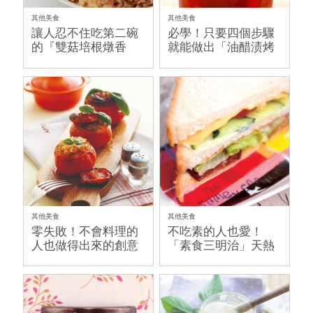
其他美食
其他美食
讓人忍不住吃第二碗
必學！只要四個步驟
的『雙菇培根燉香
就能做出「油醋渍烤
米』
番茄」
其他美食
其他美食
零失敗！不會料理的
不吃素的人也愛！
人也做得出來的創意
「素食三明治」天熱
料理-「烤蕃茄蔬菜飯
最適合～
盅」