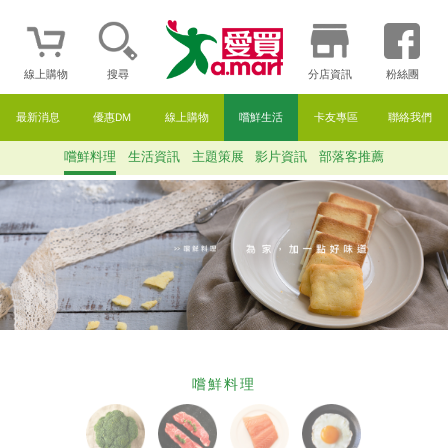
線上購物
搜尋
分店資訊
粉絲團
最新消息
優惠DM
線上購物
嚐鮮生活
卡友專區
聯絡我們
嚐鮮料理
生活資訊
主題策展
影片資訊
部落客推薦
嚐鮮料理