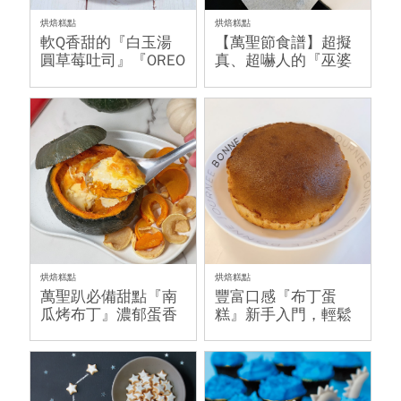
烘焙糕點
烘焙糕點
軟Q香甜的『白玉湯
【萬聖節食譜】超擬
圓草莓吐司』『OREO
真、超嚇人的『巫婆
湯圓』
手指餅乾』，酥酥脆
脆好好吃
烘焙糕點
烘焙糕點
萬聖趴必備甜點『南
豐富口感『布丁蛋
瓜烤布丁』濃郁蛋香
糕』新手入門，輕鬆
好好吃
上手