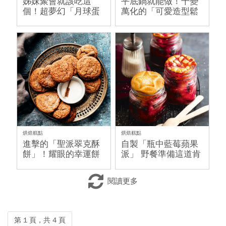
姊妹聚會就該吃這
平底鍋就能做！千變
個！超夢幻「月球蛋
萬化的「可愛造型鬆
糕」走進幻想星系
餅」獨具巧思
烘焙糕點
烘焙糕點
進擊的「聖派翠克酥
自製「瓶中藍莓蘋果
餅」！耀眼的幸運餅
派」 野餐準備這道肯
乾
定受歡迎！
閱讀更多
第 1 頁，共 4 頁