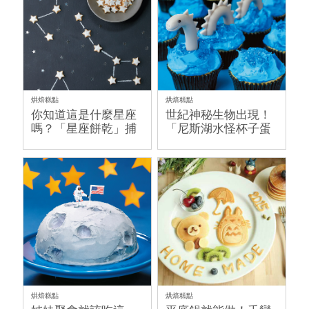
烘焙糕點
烘焙糕點
你知道這是什麼星座
世紀神秘生物出現！
嗎？「星座餅乾」捕
「尼斯湖水怪杯子蛋
獲屬於你的星座
糕」你看過嗎？
烘焙糕點
烘焙糕點