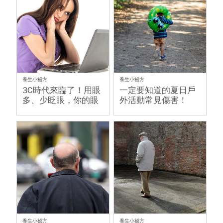
養生小祕方
養生小祕方
3C時代來臨了！用眼
一定要知道的夏日戶
多、少眨眼，你的眼
外活動常見傷害！
睛乾了嗎？
養生小祕方
養生小祕方