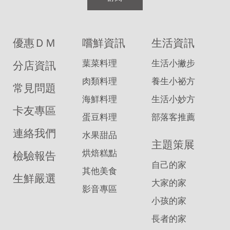
優惠ＤＭ
嚐鮮資訊
生活資訊
葉菜料理
生活小撇步
分店資訊
肉類料理
養生小祕方
常見問題
海鮮料理
生活小妙方
卡友專區
蛋豆料理
部落客推薦
連絡我們
水果甜品
主題策展
烘焙糕點
檢驗報告
自己的家
其他美食
生鮮嚴選
大家的家
影音專區
小孩的家
長者的家