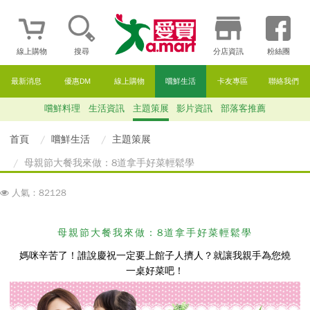
線上購物
搜尋
分店資訊
粉絲團
最新消息
優惠DM
線上購物
嚐鮮生活
卡友專區
聯絡我們
嚐鮮料理
生活資訊
主題策展
影片資訊
部落客推薦
首頁
嚐鮮生活
主題策展
母親節大餐我來做：8道拿手好菜輕鬆學
人氣：82128
母親節大餐我來做：8道拿手好菜輕鬆學
媽咪辛苦了！誰說慶祝一定要上館子人擠人？就讓我親手為您燒
一桌好菜吧！