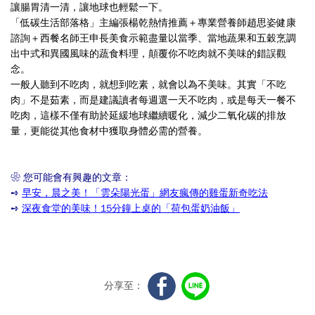
讓腸胃清一清，讓地球也輕鬆一下。
「低碳生活部落格」主編張楊乾熱情推薦＋專業營養師趙思姿健康
諮詢＋西餐名師王申長美食示範盡量以當季、當地蔬果和五穀烹調
出中式和異國風味的蔬食料理，顛覆你不吃肉就不美味的錯誤觀
念。
一般人聽到不吃肉，就想到吃素，就會以為不美味。其實「不吃
肉」不是茹素，而是建議讀者每週選一天不吃肉，或是每天一餐不
吃肉，這樣不僅有助於延緩地球繼續暖化，減少二氧化碳的排放
量，更能從其他食材中獲取身體必需的營養。
❀
您可能會有興趣的文章：
➺
早安，晨之美！「雲朵陽光蛋」網友瘋傳的雞蛋新奇吃法
➺
深夜食堂的美味！15分鐘上桌的「荷包蛋奶油飯」
分享至：