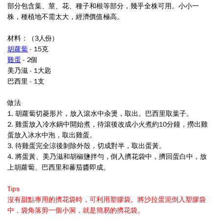
部分包含葉、莖、花、種子和根等部分，幾乎全株可用。小小一
株，種植地不需太大，經濟價值極高。
材料：（3人份)
胡蘿蔔
-
15
克
雞蛋
-
2
個
美乃滋 -
1
大匙
巴西里 -
1
支
做法
1.
胡蘿蔔切菱形片，放入滾水中汆燙，取出。巴西里取葉子
。
2.
雞蛋放入冷水鍋中開始煮，待滾後改成小火煮約
10
分鐘，撈出雞
蛋放入冰水中泡，取出雞蛋
。
3.
待雞蛋完全涼後剝除外殼，切成對半，取出蛋黃
。
4.
將蛋黃、美乃滋和胡椒鹽拌勻，倒入擠花袋中，擠回蛋白中，放
上胡蘿蔔、巴西里和蕃茄醬即成
。
Tips
沒有甜點專用的擠花袋時，可利用塑膠袋。將沙拉蛋泥倒入塑膠袋
中，袋角落
剪一個小洞，就是簡易的擠花袋
。