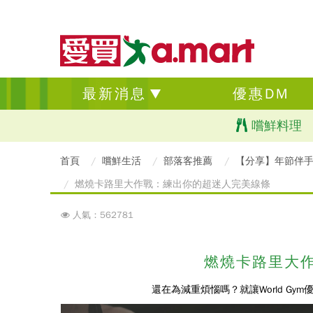
最新消息
優惠DM
嚐鮮料理
首頁
嚐鮮生活
部落客推薦
【分享】年節伴手
燃燒卡路里大作戰：練出你的超迷人完美線條
人氣：562781
燃燒卡路里大
還在為減重煩惱嗎？就讓World G