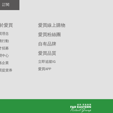
訂閱
於愛買
愛買線上購物
買理念
愛買粉絲團
續行動
自有品牌
才招募
愛買品質
聞中心
立即追蹤IG
係企業
愛買APP
買提貨券