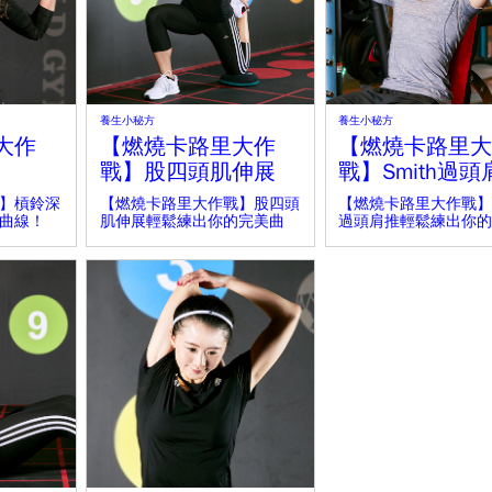
養生小秘方
養生小秘方
大作
【燃燒卡路里大作
【燃燒卡路里大
戰】股四頭肌伸展
戰】Smith過頭
】槓鈴深
【燃燒卡路里大作戰】股四頭
【燃燒卡路里大作戰】Sm
曲線！
肌伸展輕鬆練出你的完美曲
過頭肩推輕鬆練出你的
線！
線！