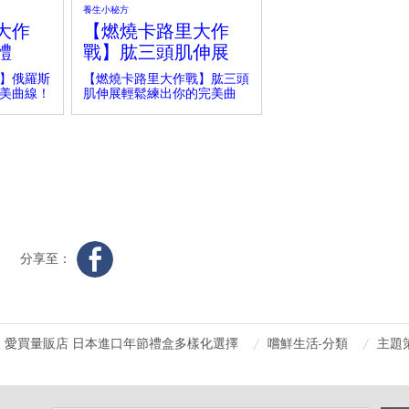
養生小秘方
大作
【燃燒卡路里大作
體
戰】肱三頭肌伸展
】俄羅斯
【燃燒卡路里大作戰】肱三頭
美曲線！
肌伸展輕鬆練出你的完美曲
線！
分享至：
 愛買量販店 日本進口年節禮盒多樣化選擇
嚐鮮生活-分類
主題