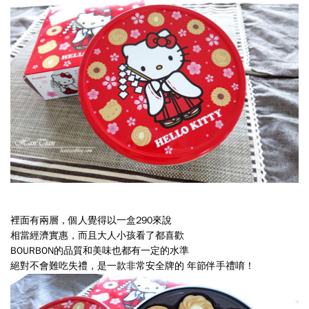
標
還
是
在
生
鮮
蔬
果
區，
愛
裡面有兩層，個人覺得以一盒290來說
相當經濟實惠，而且大人小孩看了都喜歡
買
BOURBON的品質和美味也都有一定的水準
的
絕對不會難吃失禮，是一款
非常安全牌的 年節伴手禮
唷！
特
惠