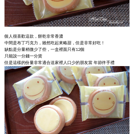
我
自
己
個人很喜歡這款，餅乾非常香濃
能
中間是布丁巧克力，雖然吃起來略甜，但是非常好吃！
夠
缺點是分量稍微少了些，一盒裡面只有12個
只能說一分錢一分貨
掌
但是這樣的份量非常
適合送家裡人口少的朋友當 年節伴手禮
握
價
位
也
比
較
安
心。