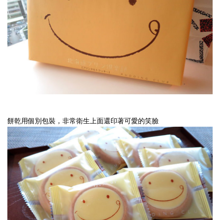
市
場
都
還
要
喊
價
餅乾用個別包裝，非常衛生上面還印著可愛的笑臉
才
知
道，
在
量
販
店