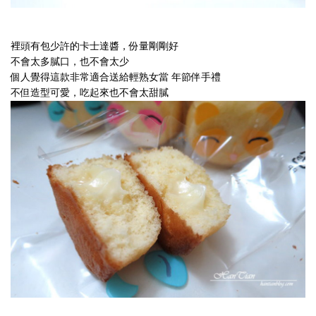
跑。
而
裡頭有包少許的卡士達醬，份量剛剛好
不會太多膩口，也不會太少
且
個人覺得這款非常
適合送給輕熟女當 年節伴手禮
他
不但造型可愛，吃起來也不會太甜膩
的
特
價
商
品
一
定
放
在
入