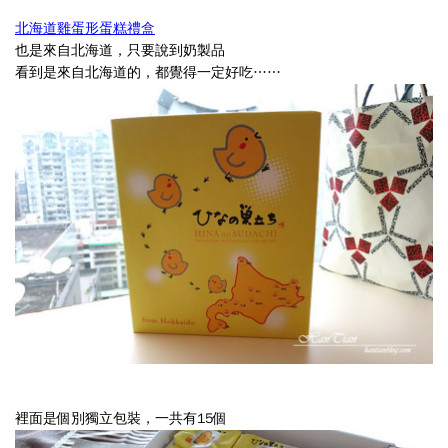
北海道雞蛋形蛋糕禮盒
口
也是來自北海道，只要說到奶製品
處，
看到是來自北海道的，都覺得一定好吃……
每
次
都
被
入
口
處
的
特
價
商
裡面是個別獨立包裝，一共有15個
品