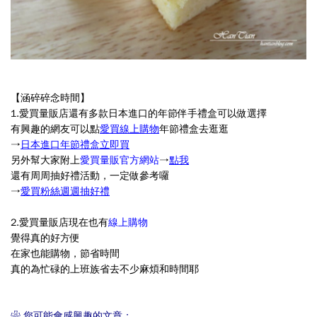
【涵碎碎念時間】
1.愛買量販店還有多款日本進口的年節伴手禮盒可以做選擇
有興趣的網友可以點
愛買線上購物
年節禮盒去逛逛
→
日本進口年節禮盒立即買
另外幫大家附上
愛買量販官方網站
→
點我
還有周周抽好禮活動，一定做參考囉
→
愛買粉絲週週抽好禮
2.
愛買量販店現在也有
線上購物
覺得真的好方便
在家也能購物，節省時間
真的為忙碌的上班族省去不少麻煩和時間耶
❀ 您可能會感興趣的文章：