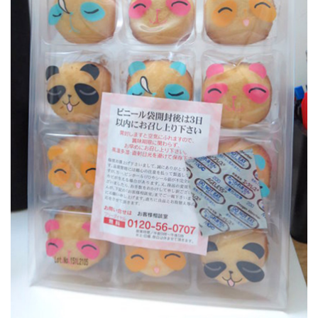
回
頭
補
貨
的
時
候
也
不
用
上
下
樓
層