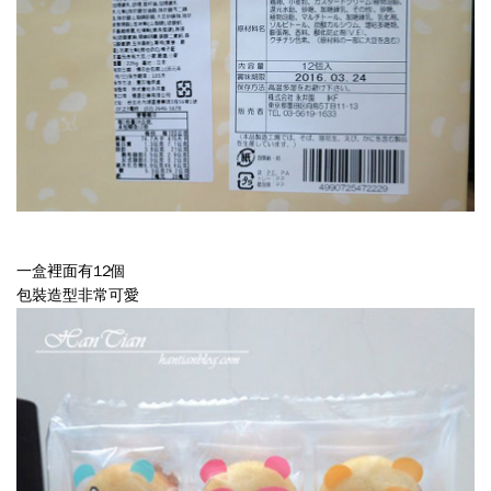
只
有
一
個
樓
層
逛
一盒裡面有12個
起
包裝造型非常可愛
來
很
方
便，
想
要