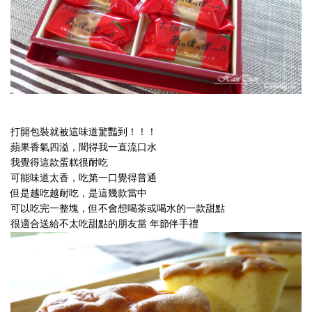
打開包裝就被這味道驚豔到！！！
蘋果香氣四溢，聞得我一直流口水
我覺得這款蛋糕很耐吃
可能味道太香，吃第一口覺得普通
但是越吃越耐吃，是這幾款當中
可以吃完一整塊，但不會想喝茶或喝水的一款甜點
很
適合送給不太吃甜點的朋友當 年節伴手禮