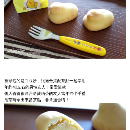
買
什
麼
東
西。
裡頭包的是白豆沙，很適合搭配茶點一起享用
年約40左右的男性友人非常愛這款
個人覺得很
適合送愛喝茶的友人當年節伴手禮
泡茶時拿出來當茶點，非常適合唷！