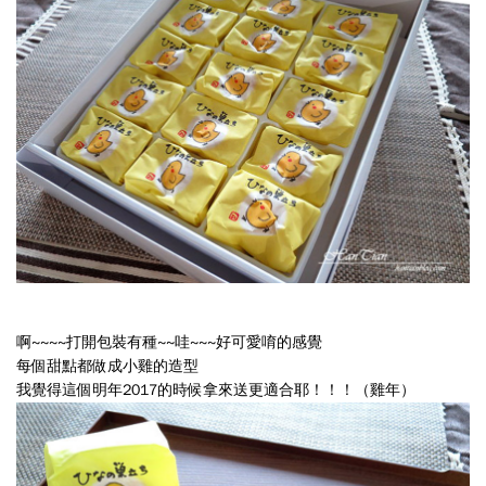
給
吸
引
住，
差
點
忘
了
自
啊~~~~打開包裝有種~~哇~~~好可愛唷的感覺
己
每個甜點都做成小雞的造型
本
我覺得這個明年2017的時候拿來送更適合耶！！！（雞年）
來
是
要