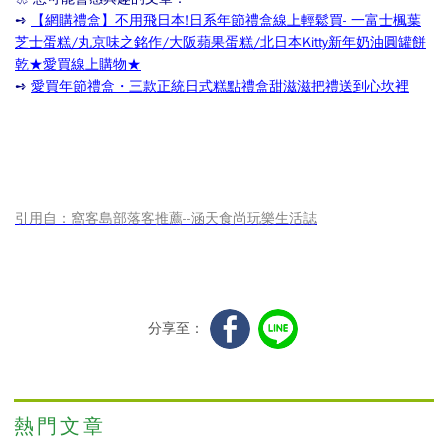
➺
【網購禮盒】不用飛日本!日系年節禮盒線上輕鬆買- 一富士楓葉
芝士蛋糕/丸京味之銘作/大阪蘋果蛋糕/北日本Kitty新年奶油圓罐餅
乾★愛買線上購物★
➺
愛買年節禮盒・三款正統日式糕點禮盒甜滋滋把禮送到心坎裡
引用自：
窩客島部落客推薦--
涵天食尚玩樂生活誌
分享至：
熱門文章