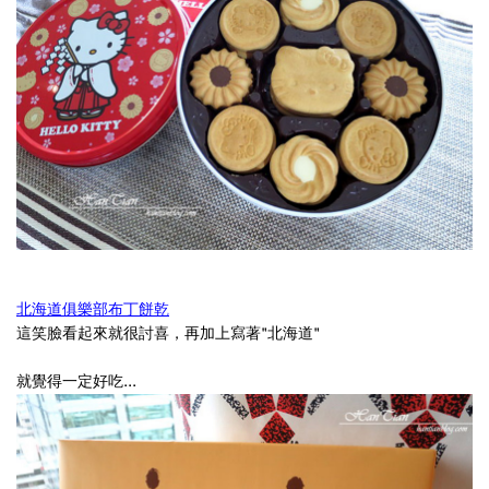
活
動
及
標
價
都
很
清
北海道俱樂部布丁餅乾
楚，
這笑臉看起來就很討喜，再加上寫著"北海道"
不
會
就覺得一定好吃...
像
傳
統