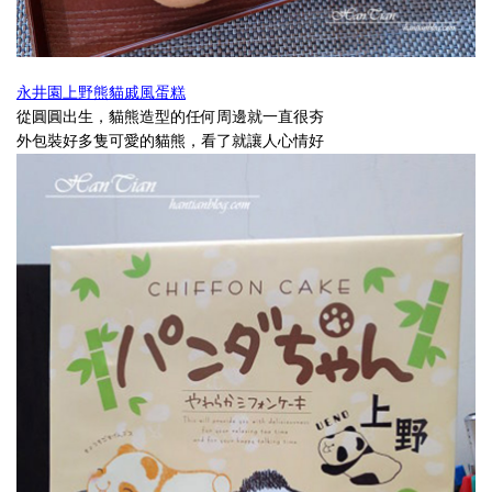
對
(
錢
永井園上野熊貓戚風蛋糕
包
從圓圓出生，貓熊造型的任何周邊就一直很夯
也
外包裝好多隻可愛的貓熊，看了就讓人心情好
有
交
代
啊
…..)
說
到
我
們
家
附