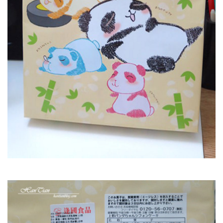
近
這
一
間
愛
買
啊，
他
在
地
下
室
一
樓，