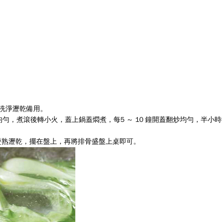
洗淨瀝乾備用。
炒均勻，煮滾後轉小火，蓋上鍋蓋燜煮，每
5
～
10
鐘開蓋翻炒均勻，半小時
燙熟瀝乾，擺在盤上，再將排骨盛盤上桌即可。