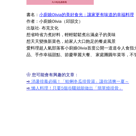
書名：
小廚娘Olivia的美好食光：讓家更有味道的幸福料理
作者：小廚娘
Olivia（邱韻文）
出版社- 布克文化
想省時省力煮好料，輕輕鬆鬆煮出滿桌子的美味
想天天變換新菜色，給家人大口飽足的餐桌風景
愛料理超人氣部落客小廚娘Olivia首度公開一道道令人食
品、
手作幸福甜點、節慶華麗大餐、 家庭團圓年菜等，
不
❀
您可能會有興趣的文章：
➺
消暑排毒必喝！「蛤蜊冬瓜排骨湯」讓你清爽一夏～
➺
懶人料理！只要5個步驟就能做出「簡單燒排骨」