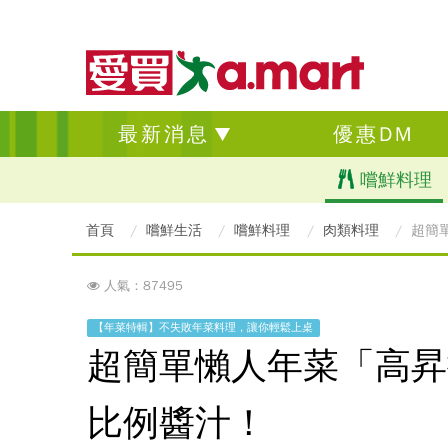
最新消息
優惠DM
嚐鮮料理
首頁
嚐鮮生活
嚐鮮料理
肉類料理
超簡
人氣：87495
【年菜特輯】不失敗年菜料理，讓你輕鬆上桌
超簡單懶人年菜「高昇
比例醬汁！