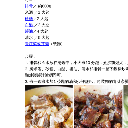
排骨
／
約
600g
米酒
／
1
大匙
砂糖
／
2
大匙
白醋
／
3
大匙
醬油
／
4
大匙
清水
／
5
大匙
青江菜或芥蘭
（裝飾）
步驟：
1.
排骨和冷水放在湯鍋中，小火煮
10
分鐘，煮沸前熄火，
2. 將米酒、砂糖、白醋、醬油、清水和排骨一起下鍋翻
翻炒製醬汁濃稠即可。
3.
煮一鍋滾水加
1
茶匙的油和少許鹽巴，將裝飾的青菜汆