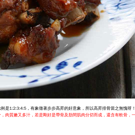
1:2:3:4:5，有象徵著步步高昇的好意象，所以高昇排骨當之無愧呀
骨，肉質嫩又多汁，若是剛好是帶骨及肋間肌肉分切而成，還含有軟骨，