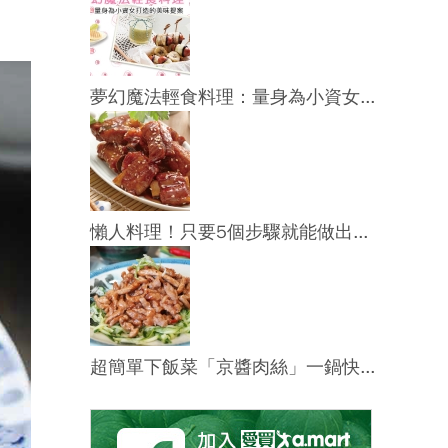
夢幻魔法輕食料理：量身為小資女...
懶人料理！只要5個步驟就能做出...
超簡單下飯菜「京醬肉絲」一鍋快...