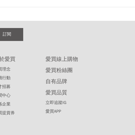
訂閱
於愛買
愛買線上購物
買理念
愛買粉絲團
續行動
自有品牌
才招募
愛買品質
聞中心
立即追蹤IG
係企業
愛買APP
買提貨券