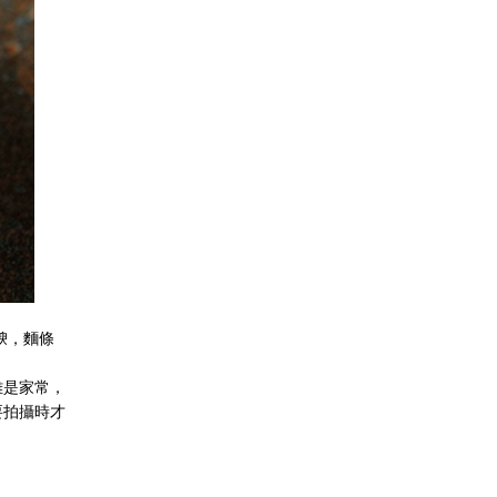
腴，麵條
雖是家常，
要
拍攝時才