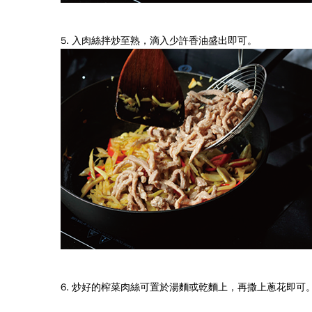
5. 入肉絲拌炒至熟，滴入少許香油盛出即可。
6. 炒好的榨菜肉絲可置於湯麵或乾麵上，再撒上蔥花即可