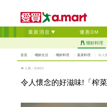
最新消息
優惠DM
嚐鮮料理
首頁
嚐鮮生活
嚐鮮料理
葉菜料理
令人
人氣：82863
令人懷念的好滋味!「榨