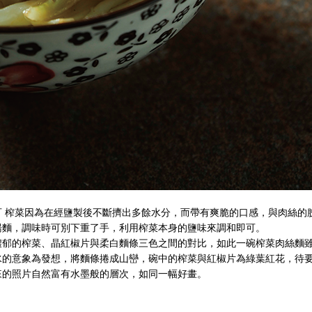
可
榨菜因為在經鹽製後不斷擠出多餘水分，而帶有爽脆的口感，與肉絲的
湯麵，調味時可別下重了手，利用榨菜本身的鹽味來調和即可。
濃郁的榨菜、晶紅椒片與柔白
麵條三色之間的對比，如此一碗榨菜肉絲麵
水的意象為發想，將麵條捲成山巒，碗中的榨菜與紅椒片為綠葉紅花，待
來的照片自然富有水墨般的
層次，如同一幅好畫。