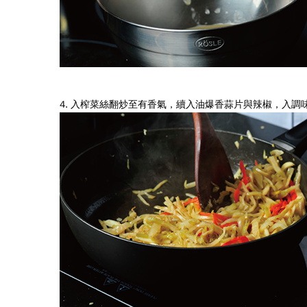
4. 入榨菜絲翻炒至有香氣，續入油爆香蒜片與辣椒，入調