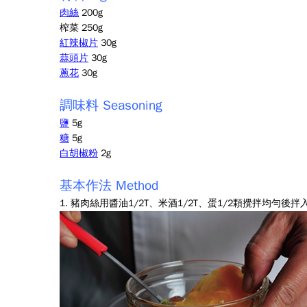
肉絲
200g
榨菜 250g
紅辣椒片
30g
蒜頭片
30g
蔥花
30g
調味料 Seasoning
鹽
5g
糖
5g
白胡椒粉
2g
基本作法 Method
1. 豬肉絲用醬油1/2T、米酒1/2T、蛋1/2顆攪拌均勻後拌