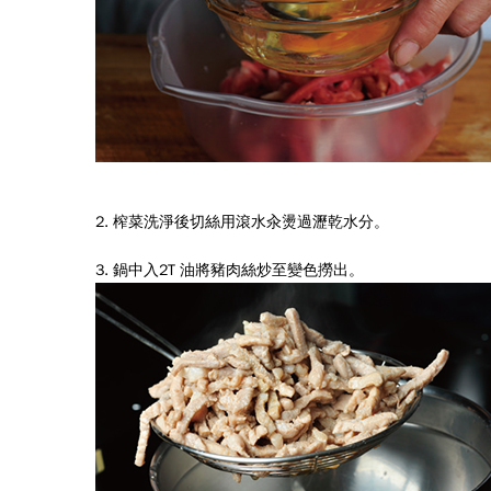
2. 榨菜洗淨後切絲用滾水汆燙過瀝乾水分。
3. 鍋中入2T 油將豬肉絲炒至變色撈出。