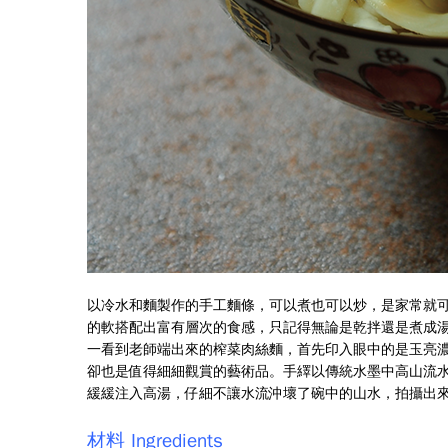
以冷水和麵製作的手工麵條，可以煮也可以炒，是家常就
的軟搭配出富有層次的食感，只記得無論是乾拌還是煮成
一看到老師端出來的榨菜肉絲麵，首先印入眼中的是玉亮
卻也是值得細細觀賞的藝術品。手繹以
傳統水墨中高山流
緩緩注入高湯，仔細不讓水流沖壞了碗中的山水，拍攝出
材料 Ingredients