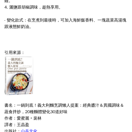
鐘。
4. 灑鹽跟胡椒調味，趁熱享用。
- 變化款式：在烹煮到最後時，可加入海鮮飯香料、一塊蔬菜高湯塊
跟液態鮮奶油。
引用來源：
書名：一鍋到底！義大利麵烹調懶人提案：經典醬汁＆異國調味＆
蔬食拌炒，20種麵體變化30道好味
作者：愛蜜麗‧裴林
譯者：王晶盈
出版社：
山岳文化