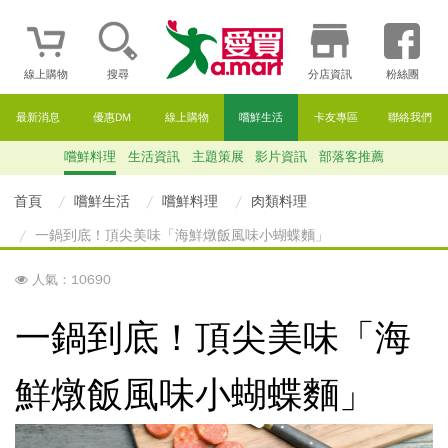
線上購物
搜尋
分店資訊
粉絲團
最新消息
優惠DM
線上購物
嚐鮮生活
卡友專區
聯絡我們
嚐鮮料理
生活資訊
主題策展
影片資訊
部落客推薦
首頁
嚐鮮生活
嚐鮮料理
肉類料理
一鍋到底！頂尖美味「海鮮燉飯風味小蝴蝶麵」
人氣：10690
一鍋到底！頂尖美味「海
鮮燉飯風味小蝴蝶麵」