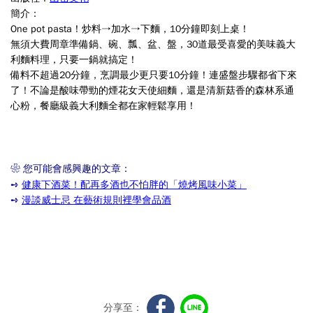
簡介：
One pot pasta！炒料→加水→下麵，10分鐘即刻上桌！
無須大費周章準備鍋、碗、瓢、盆、盤，30道最受喜愛的美味義大
利麵料理，只要一鍋就搞定！
備料不超過20分鐘，烹調最少更只要10分鐘！連盛盤步驟都省下來
了！不論是酸味帶勁的煙花女天使細麵，還是清新菇香的森林系通
心粉，餐廳級義大利麵全都在家輕鬆享用！
❀ 您可能會感興趣的文章：
➺
健康下酒菜！配再多酒也不怕胖的「燒烤風味小菜」
➺
漫談威士忌 在藝術規則裡學會品酒
分享至：