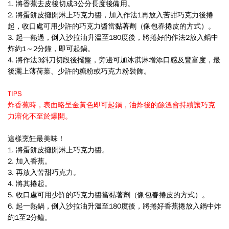
1.
將香蕉去皮後切成3公分長度後備用。
2. 將蛋餅皮攤開淋上巧克力醬，加入作法1再放入苦甜巧克力後捲
起，收口處可用少許的巧克力醬當黏著劑（像包春捲皮的方式）
。
3. 起一熱過，倒入沙拉油升溫至180度後，將捲好的作法2放入鍋中
炸約1～2分鐘，即可起鍋
。
4. 將作法3斜刀切段後擺盤，旁邊可加冰淇淋增添口感及豐富度，最
後灑上薄荷葉、少許的糖粉或巧克力粉裝飾
。
TIPS
炸香蕉時，表面略呈金黃色即可起鍋，油炸後的餘溫會持續讓巧克
力溶化不至於爆開
。
這樣烹飪最美味！
1.
將
蛋餅皮攤開
淋上巧克力醬
。
2. 加入香蕉
。
3.
再放入苦甜巧克力
。
4.
將其捲起。
5.
收口處可用少許的巧克力醬當黏著劑（像包春捲皮的方式）。
6.
起一熱鍋，倒入沙拉油升溫至180度後，將捲好香蕉捲放入鍋中炸
約1至2分鐘。