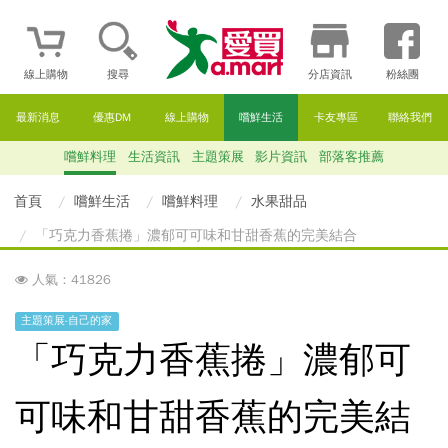
線上購物
搜尋
分店資訊
粉絲團
最新消息
優惠DM
線上購物
嚐鮮生活
卡友專區
聯絡我們
嚐鮮料理
生活資訊
主題策展
影片資訊
部落客推薦
首頁
嚐鮮生活
嚐鮮料理
水果甜品
「巧克力香蕉捲」濃郁可可味和甘甜香蕉的完美結合
人氣：41826
主題策展-自己的家
「巧克力香蕉捲」濃郁可
可味和甘甜香蕉的完美結