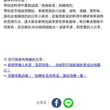
庭味料理60道，
帶你從料理中重新認識「很會做菜」的陳德烈。
帶你從市場採買開始，掌握買菜的小訣竅，省時、省錢、更對味，
讓你走進陳德烈的日常小廚房，從最受歡迎的料理中鑽研簡單易學
的烹調方法，讓大家在家裡也能享受世界家庭味，每日餐桌變換不
同菜色，並且能在30分鐘就能做出一桌家常菜，與所愛的人分享。
❀
您可能會有興趣的文章：
➺
超簡單懶人年菜「高昇排骨」，你絕對不能錯過的黃金比例醬
汁！
➺
消暑排毒必喝！「蛤蜊冬瓜排骨湯」讓你清爽一夏～
分享至：