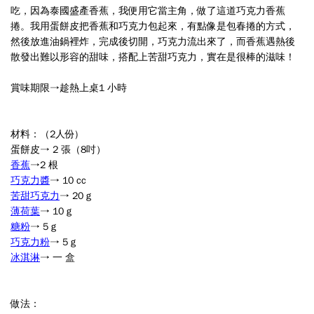
吃，因為泰國盛產香蕉，我便用它當主角，做了這道巧克力香蕉
捲
。我用蛋餅皮把香蕉和巧克力包起來，有點像是包春捲的方式，
然後放進油鍋裡炸，完成後切開，巧克力流出來了，而香蕉遇熱後
散發出難以形容的甜味，搭配上苦甜巧克力，實在是很棒的滋味！
賞味期限→趁熱上桌
1 小時
材料：（2人份)
蛋餅皮→
2 張（8吋）
香蕉
→
2 根
巧克力醬
→
10 cc
苦甜巧克力
→
20 g
薄荷葉
→
10 g
糖粉
→
5 g
巧克力粉
→
5 g
冰淇淋
→
一 盒
做法：