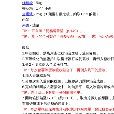
細糖粉
- 50g
香草精 - 1／4 小匙
全蛋液
- 25g（1 顆蛋打散之後，約取1／2 的量）
內餡：
果醬
- 適量
TIP： 可自製「簡易莓果醬（p.149）」。
TIP： 剩下的蛋可製作「丹麥奶酥（p.78）」或「棉花糖夾
做法
1.
中筋麵粉、烘焙用杏仁粉混合之後，過篩備用
。
2.
室溫軟化的無鹽奶油以攪拌器打成乳霜狀，再倒入糖粉
3.
分2 ∼ 3 次倒入全蛋液拌勻。
TIP：每次都要等蛋液吸收融合了，再倒入剩下的蛋液
。
4.
加入香草精混勻
。
5.
分兩次倒入過篩的粉類，以橡膠刮刀壓拌混合成團
。
6.
完成的麵團放入塑膠袋中，均勻擀平，送入冰箱冷藏或冷凍
TIP：也可以上下各墊一張保鮮膜擀平。
7.
開烤箱預熱至170℃（約338 ℉）。取出冷藏好的麵團
有烘焙紙或不沾烤墊的烤盤上
。
TIP：每次壓模前先將模具沾取少許麵粉再壓，會比較容易