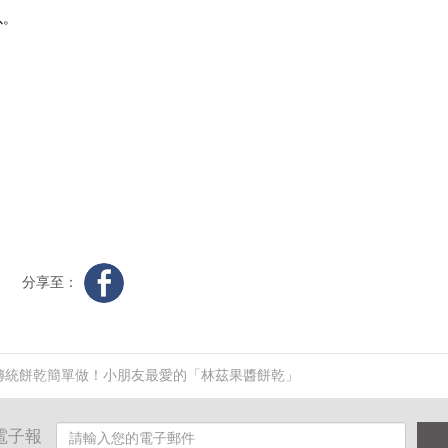
以。
分享至：
傳統餅乾簡單做！小朋友最愛的「林茲果醬餅乾」
電子報