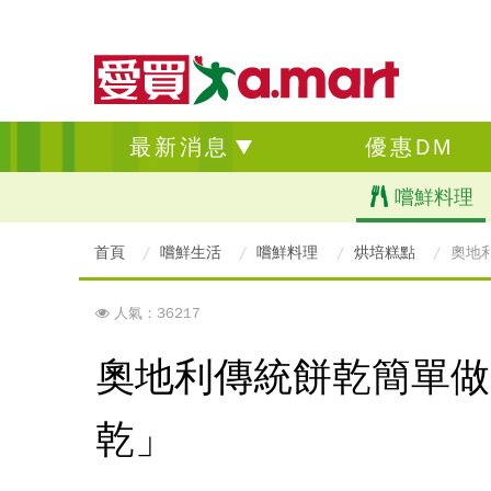
最新消息
優惠DM
嚐鮮料理
首頁
嚐鮮生活
嚐鮮料理
烘培糕點
奧地
人氣：36217
奧地利傳統餅乾簡單做
乾」