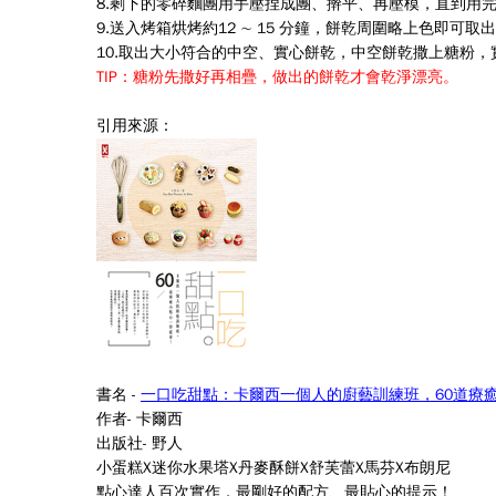
8.
剩下的零碎麵團用手壓捏成團、擀平、再壓模，直到用
9.
送入烤箱烘烤約12 ∼ 15 分鐘，餅乾周圍略上色即可取
10.
取出大小符合的中空、實心餅乾，中空餅乾撒上糖粉，
TIP
：糖粉先撒好再相疊，做出的餅乾才會乾淨漂亮。
引用來源：
書名 -
一口吃甜點：卡爾西一個人的廚藝訓練班，60道療
作者-
卡爾西
出版社- 野人
小蛋糕X迷你水果塔X丹麥酥餅X舒芙蕾X馬芬X布朗尼
點心達人百次實作，最剛好的配方、最貼心的提示！