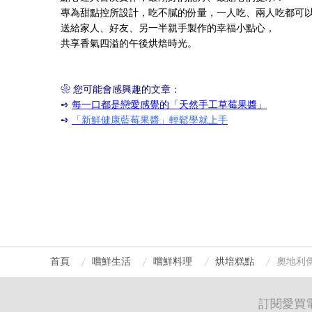
專為甜點控所設計，吃不膩的份量，
一人吃、兩人吃都可
送給家人、好友、另一半親手製作的幸福小點心，
共享香氣四溢的午後烘焙時光。
❀ 您可能會感興趣的文章：
➺
每一口都是戀愛感覺的「天然手工草莓果醬」
➺
「新鮮健康藍莓果醬」輕鬆學就上手
首頁
嚐鮮生活
嚐鮮料理
烘培糕點
奧地利
訂閱愛買