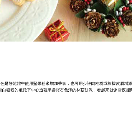
地利林茲，特色是餅乾體中使用堅果粉來增加香氣，也可用少許肉桂粉或檸檬皮屑增
雪白糖粉的襯托下中心透著果醬寶石色澤的林茲餅乾，看起來就像雪夜裡