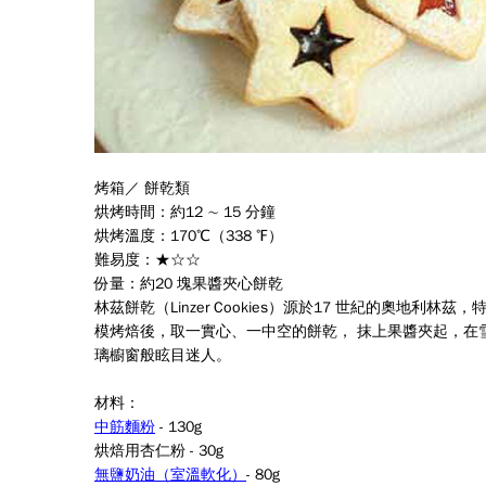
烤箱／ 餅乾類
烘烤時間：約12 ∼ 15 分鐘
烘烤溫度：170℃（338 ℉）
難易度：★☆☆
份量：約20 塊果醬夾心餅乾
林茲餅乾（Linzer Cookies）源於17 世紀的奧
模烤焙後，取一實心、一中空的餅乾， 抹上果醬夾起，在
璃櫥窗般眩目迷人。
材料：
中筋麵粉
-
130g
烘焙用杏仁粉 - 30g
無鹽奶油（室溫軟化）
- 80g