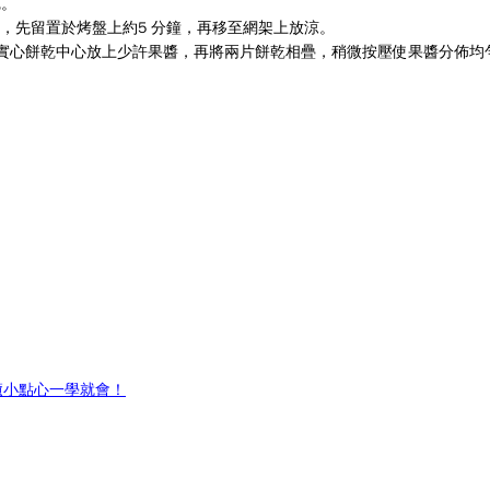
完
。
出，先留置於烤盤上約5 分鐘，
再移至網架上放涼。
實心餅乾中心放上少許果醬，再將
兩片餅乾相疊，稍微按壓使果醬分佈均
癒小點心一學就會！