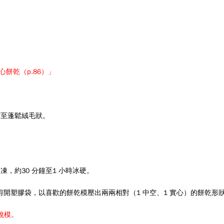
心餅乾（p.86）」
打至蓬鬆絨毛狀
。
，約30 分鐘至1 小時冰硬
。
，剪開塑膠袋，以喜歡的餅乾模壓
出兩兩相對（1 中空、1 實心）的餅乾形
脫模。