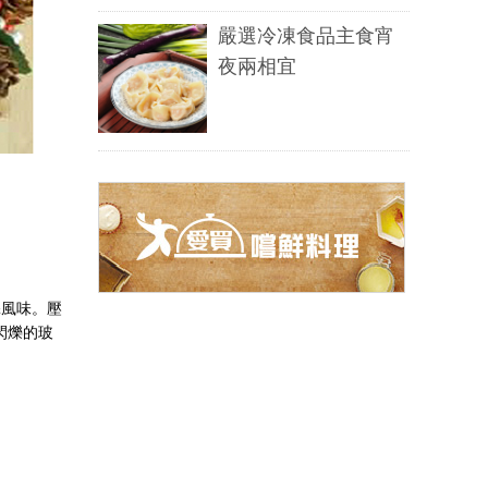
嚴選冷凍食品主食宵
夜兩相宜
添風味。壓
閃爍的玻