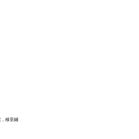
狀，移至鋪