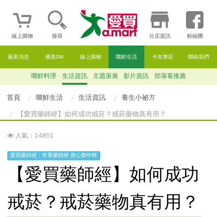
線上購物
搜尋
分店資訊
粉絲團
最新消息
優惠DM
線上購物
嚐鮮生活
卡友專區
聯絡我們
嚐鮮料理
生活資訊
主題策展
影片資訊
部落客推薦
首頁
嚐鮮生活
生活資訊
養生小祕方
【愛買藥師經】如何成功戒菸？戒菸藥物真有用？
人氣：14851
愛買藥師經：常看藥師經 身心都年輕
【愛買藥師經】如何成功
戒菸？戒菸藥物真有用？