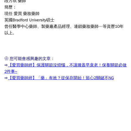
段方琪 藥師
簡歷：
現任 愛買 藥妝藥師
英國Bradford University碩士
曾任醫學中心藥師、製藥廠產品經理、連鎖藥妝藥師…等資歷10年
以上。
❀ 您可能會感興趣的文章：
➺
【愛買藥師經】保護關節沒煩惱，不讓膝蓋早衰老！保養關節必做
2件事~
➺
【愛買藥師經】「藥」有效？從保存開始！留心2關鍵不NG