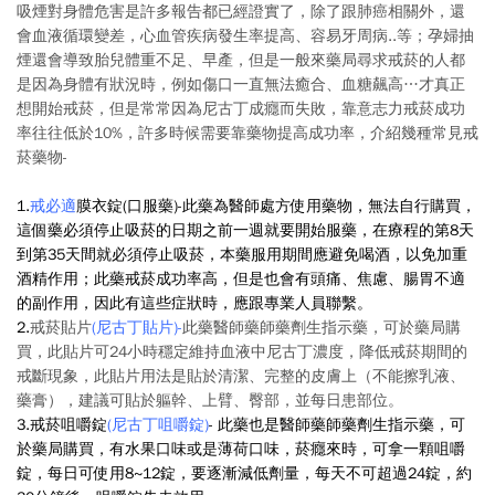
吸煙對身體危害是許多報告都已經證實了，除了跟肺癌相關外，還
會血液循環變差，心血管疾病發生率提高、容易牙周病..等；孕婦抽
煙還會導致胎兒體重不足、早產，但是一般來藥局尋求戒菸的人都
是因為身體有狀況時，例如傷口一直無法癒合、血糖飆高…才真正
想開始戒菸，但是常常因為尼古丁成癮而失敗，靠意志力戒菸成功
率往往低於10%，許多時候需要靠藥物提高成功率，介紹幾種常見戒
菸藥物-
1.
戒必適
膜衣錠(口服藥)-此藥為醫師處方使用藥物，無法自行購買，
這個藥必須停止吸菸的日期之前一週就要開始服藥，在療程的第8天
到第35天間就必須停止吸菸，本藥服用期間應避免喝酒，以免加重
酒精作用；此藥戒菸成功率高，但是也會有頭痛、焦慮、腸胃不適
的副作用，因此有這些症狀時，應跟專業人員聯繫。
2.
戒菸貼片
(
尼古丁貼片
)
-
此藥醫師藥師藥劑生指示藥，可於藥局購
買，此貼片可24小時穩定維持血液中尼古丁濃度，降低戒菸期間的
戒斷現象，此貼片用法是貼於清潔、完整的皮膚上（不能擦乳液、
藥膏），建議可貼於軀幹、上臂、臀部，並每日患部位。
3.戒菸咀嚼錠
(
尼古丁咀嚼錠)
-
此藥也是醫師藥師藥劑生指示藥，可
於藥局購買，有水果口味或是薄荷口味，菸癮來時，可拿一顆咀嚼
錠，每日可使用8~12錠，要逐漸減低劑量，每天不可超過24錠，約