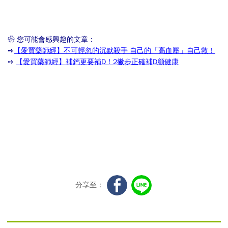
❀ 您可能會感興趣的文章：
➺
【愛買藥師經】不可輕忽的沉默殺手 自己的「高血壓」自己救！
➺
【愛買藥師經】補鈣更要補D！2撇步正確補D顧健康
分享至：