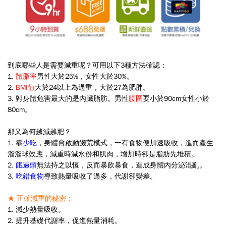
到底哪些人是需要減重呢？可用以下3種方法確認：
1.
體脂率
男性大於25%，女性大於30%。
2.
BMI值
大於24以上為過重，大於27為肥胖。
3. 對身體危害最大的是內臟脂肪。男性
腰圍
要小於90cm女性小於
80cm。
那又為何越減越肥？
1. 靠
少吃
，身體會啟動饑荒模式，一有食物便加速吸收，進而產生
溜溜球效應，減重時減水份和肌肉，增加時卻是脂肪先堆積。
2.
餓過頭
無法持之以恆，反而暴飲暴食，造成身體內分泌混亂。
3.
吃錯食物
導致熱量吸收了過多，代謝卻變差。
★ 正確減重的秘密：
1. 減少熱量吸收。
2. 提升基礎代謝率，促進熱量消耗。