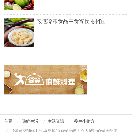
嚴選冷凍食品主食宵夜兩相宜
首頁
嚐鮮生活
生活資訊
養生小祕方
【愛買藥師經】別再當無知的減重者！令人驚訝的減重秘密