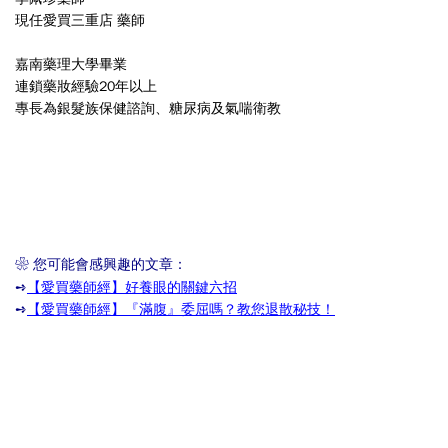
現任愛買三重店 藥師
嘉南藥理大學畢業
連鎖藥妝經驗20年以上
專長為銀髮族保健諮詢、糖尿病及氣喘衛教
❀ 您可能會感興趣的文章：
➺
【愛買藥師經】好養眼的關鍵六招
➺
【愛買藥師經】『滿腹』委屈嗎？教您退散秘技！