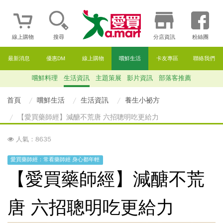
線上購物
搜尋
分店資訊
粉絲團
最新消息
優惠DM
線上購物
嚐鮮生活
卡友專區
聯絡我們
嚐鮮料理
生活資訊
主題策展
影片資訊
部落客推薦
首頁
嚐鮮生活
生活資訊
養生小祕方
【愛買藥師經】減醣不荒唐 六招聰明吃更給力
人氣：8635
愛買藥師經：常看藥師經 身心都年輕
【愛買藥師經】減醣不荒
唐 六招聰明吃更給力