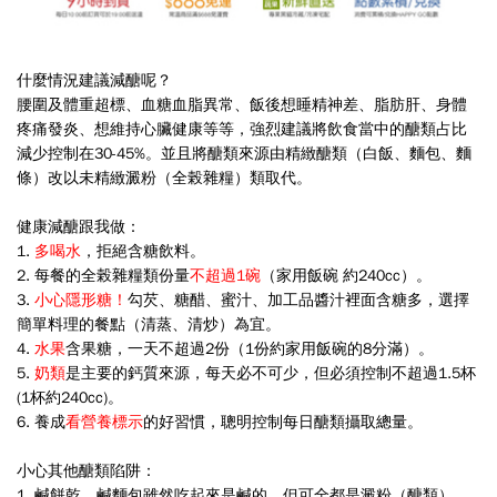
什麼情況建議減醣呢？
腰圍及體重超標、血糖血脂異常、飯後想睡精神差、脂肪肝、身體
疼痛發炎、想維持心臟健康等等，強烈建議將飲食當中的醣類占比
減少控制在30-45%。並且將醣類來源由精緻醣類（白飯、麵包、麵
條）改以未精緻澱粉（全榖雜糧）類取代。
健康減醣跟我做：
1.
多喝水
，拒絕含糖飲料。
2. 每餐的全榖雜糧類份量
不超過1碗
（家用飯碗 約240cc）。
3.
小心隱形糖！
勾芡、糖醋、蜜汁、加工品醬汁裡面含糖多，選擇
簡單料理的餐點（清蒸、清炒）為宜。
4.
水果
含果糖，一天不超過2份（1份約家用飯碗的8分滿）。
5.
奶類
是主要的鈣質來源，每天必不可少，但必須控制不超過1.5杯
(1杯約240cc)。
6. 養成
看營養標示
的好習慣，聰明控制每日醣類攝取總量。
小心其他醣類陷阱：
1. 鹹餅乾、鹹麵包雖然吃起來是鹹的，但可全都是澱粉（醣類）