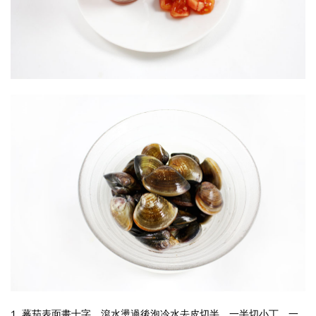
1. 蕃茄表面畫十字，滾水燙過後泡冷水去皮切半，一半切小丁，一