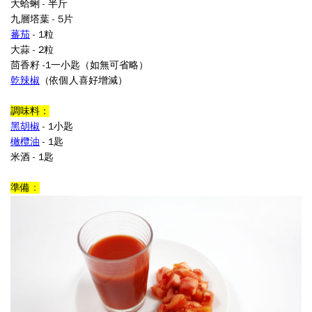
大蛤蜊 - 半斤
九層塔葉 - 5片
蕃茄
- 1粒
大蒜 - 2粒
茴香籽 -1一小匙（如無可省略）
乾辣椒
（依個人喜好增減）
調味料：
黑胡椒
- 1小匙
橄欖油
- 1匙
米酒 - 1匙
準備
：