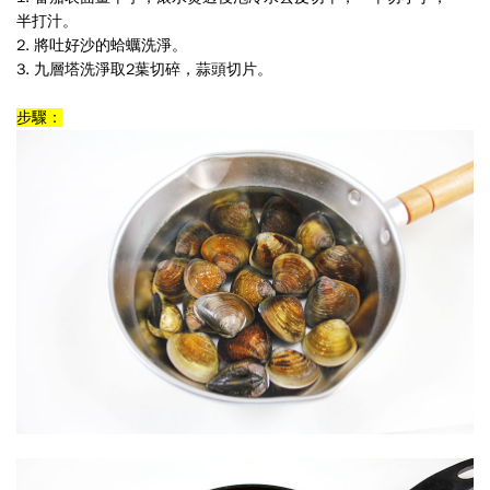
半打汁。
2. 將吐好沙的蛤蠣洗淨。
3. 九層塔洗淨取2葉切碎，蒜頭切片。
步驟：