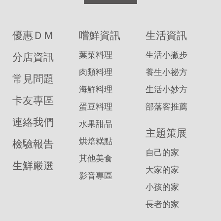
優惠ＤＭ
嚐鮮資訊
生活資訊
葉菜料理
生活小撇步
分店資訊
肉類料理
養生小祕方
常見問題
海鮮料理
生活小妙方
卡友專區
蛋豆料理
部落客推薦
連絡我們
水果甜品
主題策展
烘焙糕點
檢驗報告
自己的家
其他美食
生鮮嚴選
大家的家
影音專區
小孩的家
長者的家