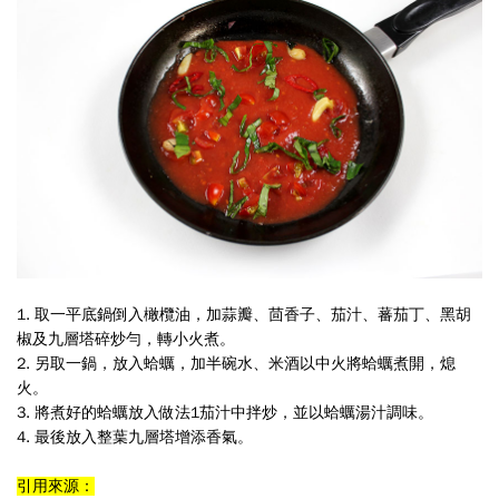
1. 取一平底鍋倒入橄欖油，加蒜瓣、茴香子、茄汁、蕃茄丁、黑胡
椒及九層
塔碎炒勻，轉小火煮。
2. 另取一鍋，放入蛤蠣，加半碗水、米酒以中火將蛤蠣煮開，熄
火。
3. 將煮好的蛤蠣放入做法1茄汁中拌炒，並以蛤蠣湯汁調味。
4. 最後放入整葉九層塔增添香氣。
引用來源
：