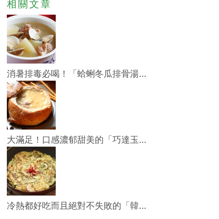
相關文章
消暑排毒必喝！「蛤蜊冬瓜排骨湯...
大滿足！口感濃郁甜美的「巧達玉...
冷熱都好吃而且絕對不失敗的「韓...