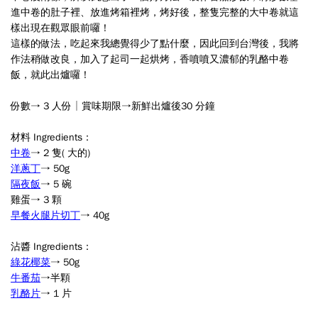
進中卷的肚子裡、放進烤箱裡烤，烤好後，整隻完整的大中卷就這
樣出現在觀眾眼前囉！
這樣的做法，吃起來我總覺得少了點什麼，因此回到台灣後，我將
作法稍做改良，加入了起司一起烘烤，香噴噴又濃郁的乳酪中卷
飯，就此出爐囉！
份數→
3
人份│賞味期限→新鮮出爐後
30
分鐘
材料
Ingredients：
中卷
→
2
隻
(
大的
)
洋蔥丁
→
50g
隔夜飯
→
5
碗
雞蛋→
3
顆
早餐火腿片切丁
→
40g
沾醬
Ingredients：
綠花椰菜
→
50g
牛番茄
→
半顆
乳酪片
→
1
片