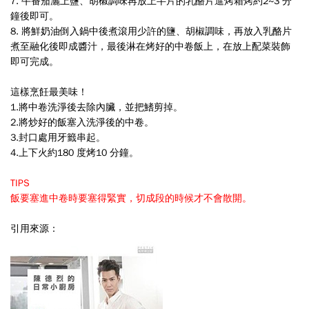
7.
牛番茄灑上鹽、胡椒調味再放上半片的乳酪片進烤箱烤約
2~3
分
鐘後即可。
8.
將鮮奶油倒入鍋中後煮滾用少許的鹽、胡椒調味，再放入乳酪片
煮至融化後即成醬汁，最後淋在烤好的中卷飯上，在放上配菜裝飾
即可完成。
這樣烹飪最美味！
1.
將中卷洗淨後去除內臟，並把鰭剪掉。
2.
將炒好的飯塞入洗淨後的中卷。
3.
封口處用牙籤串起。
4.
上下火約
180
度烤
10
分鐘。
TIPS
飯要塞進中卷時要塞得緊實，切成段的時候才不會散開。
引用來源：