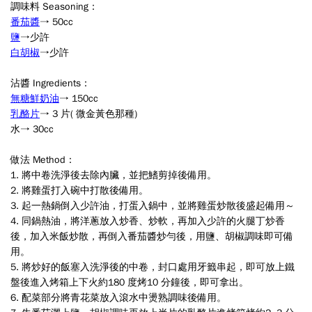
調味料
Seasoning：
番茄醬
→
50cc
鹽
→
少許
白胡椒
→
少許
沾醬
Ingredients：
無糖鮮奶油
→
150cc
乳酪片
→
3
片
(
微金黃色那種
)
水→ 30cc
做法
Method
：
1.
將中卷洗淨後去除內臟，並把鰭剪掉後備用。
2.
將雞蛋打入碗中打散後備用。
3.
起一熱鍋倒入少許油，打蛋入鍋中，並將雞蛋炒散後盛起備用～
4.
同鍋熱油，將洋蔥放入炒香、炒軟，再加入少許的火腿丁炒香
後，加入米飯炒散，再倒入番茄醬炒勻後，用鹽、胡椒調味即可備
用。
5.
將炒好的飯塞入洗淨後的中卷，封口處用牙籤串起，即可放上鐵
盤後進入烤箱上下火約
180
度烤
10
分鐘後，即可拿出。
6.
配菜部分將青花菜放入滾水中燙熟調味後備用。