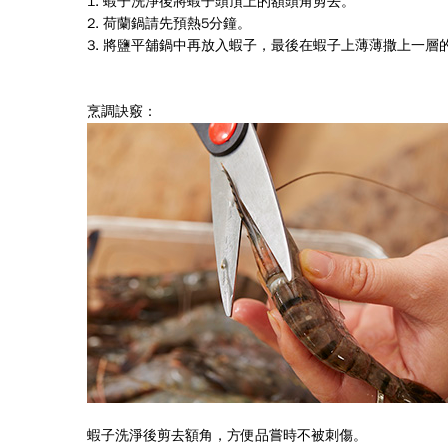
1. 蝦子洗淨後將蝦子頭頂上的額頭角剪去。
2. 荷蘭鍋請先預熱5分鐘。
3. 將鹽平舖鍋中再放入蝦子，最後在蝦子上薄薄撒上一
烹調訣竅：
蝦子洗淨後剪去額角，方便品嘗時不被刺傷。