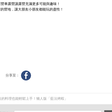
露營車露營讓露營充滿更多可能與趣味！
同露的營地，讓大朋友小朋友都能玩的盡性！
分享至：
級的料理也能輕鬆上手！懶人版「藍法烤蝦」