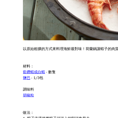
以原始粗獷的方式來料理海鮮最對味！荷蘭鍋讓蝦子的肉
材料：
藍鑽蝦或白蝦
- 數隻
鹽巴
- 1/3包
調味料
胡椒粒
做法：