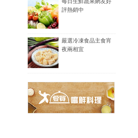
每日生鮮蔬果網友好
評熱銷中
嚴選冷凍食品主食宵
夜兩相宜