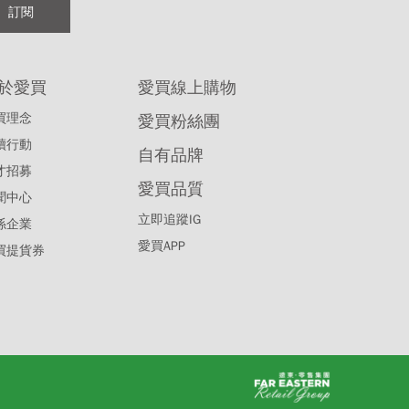
訂閱
於愛買
愛買線上購物
買理念
愛買粉絲團
續行動
自有品牌
才招募
愛買品質
聞中心
立即追蹤IG
係企業
愛買APP
買提貨券