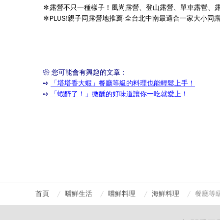
✽露營不只一種樣子！風尚露營、登山露營、單車露營、
✽PLUS!親子同露營地推薦-全台北中南最適合一家大小
❀
您可能會有興趣的文章：
➺
「塔塔香大蝦」餐廳等級的料理也能輕鬆上手！
➺
「蝦醉了！」微醺的好味道讓你一吃就愛上！
首頁
嚐鮮生活
嚐鮮料理
海鮮料理
餐廳等