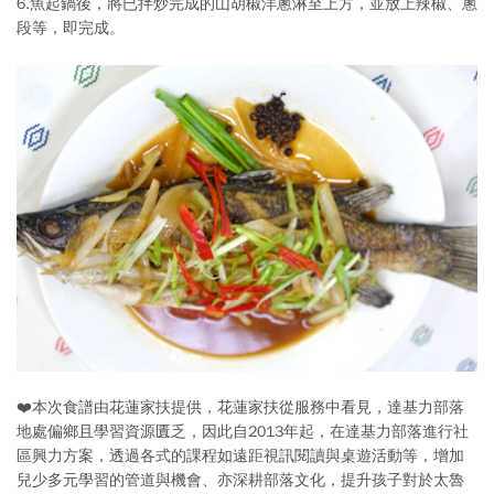
6.魚起鍋後，將已拌炒完成的山胡椒洋蔥淋至上方，並放上辣椒、蔥
段等，即完成。
❤️本次食譜由花蓮家扶提供，花蓮家扶從服務中看見，達基力部落
地處偏鄉且學習資源匱乏，因此自2013年起，在達基力部落進行社
區興力方案，透過各式的課程如遠距視訊閱讀與桌遊活動等，增加
兒少多元學習的管道與機會、亦深耕部落文化，提升孩子對於太魯