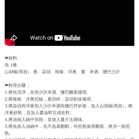
❤材料
魚 1條
山胡椒(馬告)、蔥、蒜頭、辣椒、洋蔥、薑、米酒、鹽巴少許
❤料理步驟：
1.將魚洗淨，並用少許米酒、鹽巴醃製備用。
2.將辣椒、洋蔥切絲，蔥切碎，蒜頭剝皮備用。
3.將蒜頭與洋蔥加入少許米酒與鹽巴拌炒後，加入山胡椒(馬告)，將
洋蔥炒熟，並加入醬油即完成佐料。
4.將油倒入鍋中預熱，並放入薑片去腥味。
5.將魚放入油鍋中，先不急著翻動，待煎熟後再翻面，將另一面煎
熟。