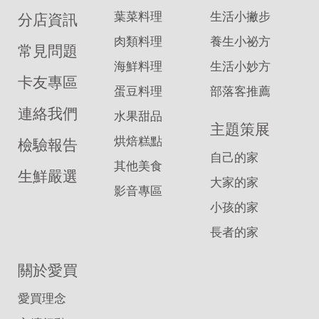
葉菜料理
生活小撇步
分店資訊
肉類料理
養生小祕方
常見問題
海鮮料理
生活小妙方
卡友專區
蛋豆料理
部落客推薦
連絡我們
水果甜品
主題策展
烘焙糕點
檢驗報告
自己的家
其他美食
生鮮嚴選
大家的家
影音專區
小孩的家
長者的家
關於愛買
愛買理念