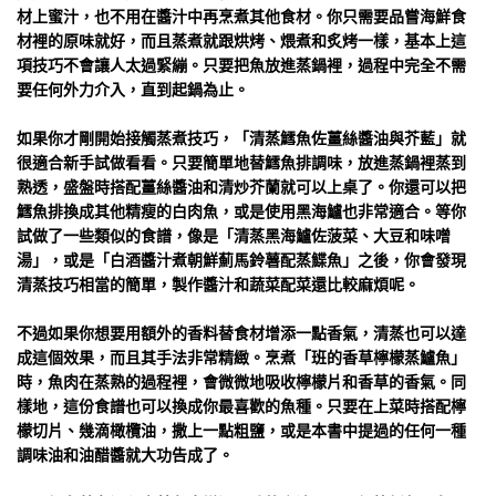
材上蜜汁，也不用在醬汁中再烹煮其他食材。你只需要品嘗海鮮食
材裡的原味就好，而且蒸煮就跟烘烤、煨煮和炙烤一樣，基本上這
項技巧不會讓人太過緊繃。只要把魚放進蒸鍋裡，過程中完全不需
要任何外力介入，直到起鍋為止。
如果你才剛開始接觸蒸煮技巧，「清蒸鱈魚佐薑絲醬油與芥藍」就
很適合新手試做看看。只要簡單地替鱈魚排調味，放進蒸鍋裡蒸到
熟透，盛盤時搭配薑絲醬油和清炒芥蘭就可以上桌了。你還可以把
鱈魚排換成其他精瘦的白肉魚，或是使用黑海鱸也非常適合。等你
試做了一些類似的食譜，像是「清蒸黑海鱸佐菠菜、大豆和味噌
湯」，或是「白酒醬汁煮朝鮮薊馬鈴薯配蒸鰈魚」之後，你會發現
清蒸技巧相當的簡單，製作醬汁和蔬菜配菜還比較麻煩呢。
不過如果你想要用額外的香料替食材增添一點香氣，清蒸也可以達
成這個效果，而且其手法非常精緻。烹煮「班的香草檸檬蒸鱸魚」
時，魚肉在蒸熟的過程裡，會微微地吸收檸檬片和香草的香氣。同
樣地，這份食譜也可以換成你最喜歡的魚種。只要在上菜時搭配檸
檬切片、幾滴橄欖油，撒上一點粗鹽，或是本書中提過的任何一種
調味油和油醋醬就大功告成了。