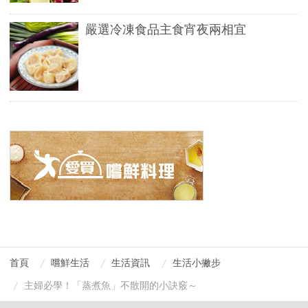
嚴選冷凍食品主食宵夜兩相宜
首頁
嚐鮮生活
生活資訊
生活小撇步
主婦必學！「蒸煮魚」不散開的小訣竅～