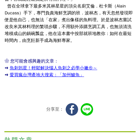
曾在全球拿下最多米其林星星的頂尖名廚艾倫．杜卡斯（Alain
Ducass）手下，專門負責海鮮烹調的班．波林杰，有天忽然發現即
便是他自己，也無法「在家」煮出像樣的魚料理。於是波林杰嘗試
改良米其林料理的繁瑣步驟，不用額外添購烹調工具，也無須清洗
堆積成山的鍋碗瓢盆，他在這本書中按部就班地教你：如何在最短
時間內，由烹飪新手成為海鮮專家。
❀ 您可能會感興趣的文章：
➺
魚刺剋星！輕鬆解決惱人魚刺之必學小撇步～
➺
愛買瘋台灣產地大搜索：「加州鱸魚」
分享至：