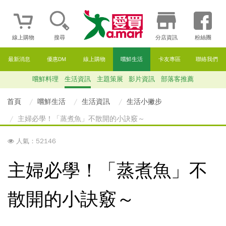
線上購物
搜尋
分店資訊
粉絲團
最新消息
優惠DM
線上購物
嚐鮮生活
卡友專區
聯絡我們
嚐鮮料理
生活資訊
主題策展
影片資訊
部落客推薦
首頁
嚐鮮生活
生活資訊
生活小撇步
主婦必學！「蒸煮魚」不散開的小訣竅～
人氣：52146
主婦必學！「蒸煮魚」不
散開的小訣竅～