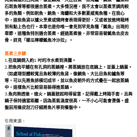
石斑魚等等都很適合蒸煮。大多情況裡，我不太會以蒸煮烹調肉較
多的魚類，例如劍魚、鮪魚、海鱺和大多數夏威夷魚種。在我心
中，這些魚貨以爐火烹煮或燒烤會表現得更好，又或者放進烤箱烤
到有點上色也行。本章也是你唯一會見到罕見魚種「鰩魚」出現的
章節，這種魚特別適合蒸煮，經過蒸煮後，非常容易替鰩魚去皮去
骨，詳見「櫛瓜檸檬鰩魚冷沙拉」。
蒸煮三步驟
1.
1
在底鍋倒入約
吋的冷水煮到沸騰。
2.
把魚肉平舖在有孔洞的蒸鍋裡。將蒸鍋放在底鍋上，並蓋上鍋蓋。
（如處理型體較寬且魚較薄的魚貨，像鯛魚、大比目魚和鱸魚等
等，可以先將魚排橫切成半，並以魚皮朝外的方式疊在一起放蒸鍋
中，這樣魚片比較容易裝得進蒸鍋。
3.
魚肉熟透後，熄火。鍋蓋掀起時得留意，記得戴上烤箱手套，且與
鍋子保持適當距離，因為蒸氣溫度很高，一不小心可能會燙傷。盛
盤前用橡皮刮刀仔細將魚片移到餐盤中。
引用來源：