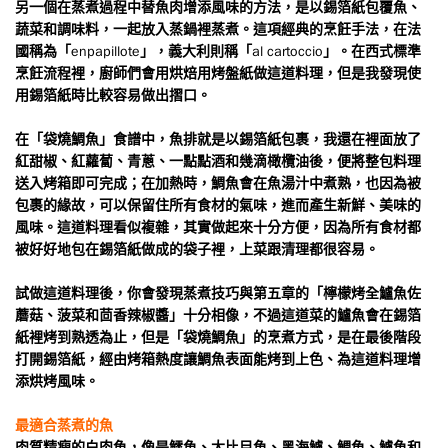
另一個在蒸煮過程中替魚肉增添風味的方法，是以錫箔紙包覆魚、
蔬菜和調味料，一起放入蒸鍋裡蒸煮。這項經典的烹飪手法，在法
enpapillote
al cartoccio
國稱為「
」，義大利則稱「
」。在西式標準
烹飪流程裡，廚師們會用烘焙用烤盤紙做這道料理，但是我發現使
用錫箔紙時比較容易做出摺口。
在「袋燒鯛魚」食譜中，魚排就是以錫箔紙包裹，我還在裡面放了
紅甜椒、紅蘿蔔、青蔥、一點點酒和幾滴橄欖油後，便將整包料理
送入烤箱即可完成；在加熱時，鯛魚會在魚湯汁中煮熟，也因為被
包裹的緣故，可以保留住所有食材的氣味，進而產生新鮮、美味的
風味。這道料理看似複雜，其實做起來十分方便，因為所有食材都
被好好地包在錫箔紙做成的袋子裡，上菜跟清理都很容易。
試做這道料理後，你會發現蒸煮技巧與第五章的「檸檬烤全鱸魚佐
蘑菇、菠菜和茴香辣椒醬」十分相像，不過這道菜的鱸魚會在錫箔
紙裡烤到熟透為止，但是「袋燒鯛魚」的烹煮方式，是在最後階段
打開錫箔紙，經由烤箱熱度讓鯛魚表面能烤到上色、為這道料理增
添烘烤風味。
最適合蒸煮的魚
肉質精瘦的白肉魚，像是鱈魚、大比目魚、黑海鱸、鯛魚、鱸魚和