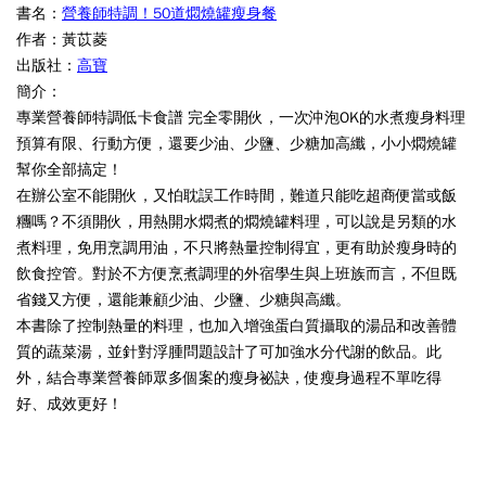
書名：
營養師特調！50道燜燒罐瘦身餐
作者：黃苡菱
出版社：
高寶
簡介：
專業營養師特調低卡食譜 完全零開伙，一次沖泡OK的水煮瘦身料理
預算有限、行動方便，還要少油、少鹽、少糖加高纖，小小燜燒罐
幫你全部搞定！
在辦公室不能開伙，又怕耽誤工作時間，難道只能吃超商便當或飯
糰嗎？不須開伙，用熱開水燜煮的燜燒罐料理，可以說是另類的水
煮料理，免用烹調用油，不只將熱量控制得宜，更有助於瘦身時的
飲食控管。對於不方便烹煮調理的外宿學生與上班族而言，不但既
省錢又方便，還能兼顧少油、少鹽、少糖與高纖。
本書除了控制熱量的料理，也加入增強蛋白質攝取的湯品和改善體
質的蔬菜湯，並針對浮腫問題設計了可加強水分代謝的飲品。此
外，結合專業營養師眾多個案的瘦身祕訣，使瘦身過程不單吃得
好、成效更好！