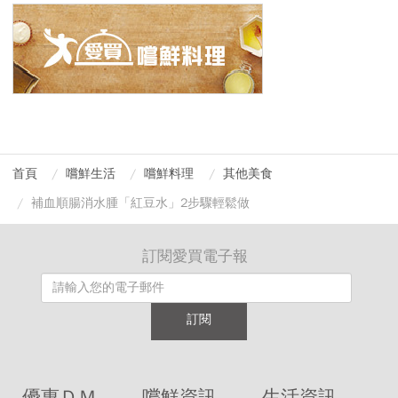
首頁
嚐鮮生活
嚐鮮料理
其他美食
補血順腸消水腫「紅豆水」2步驟輕鬆做
訂閱愛買電子報
訂閱
優惠ＤＭ
嚐鮮資訊
生活資訊