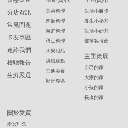
葉菜料理
生活小撇步
分店資訊
肉類料理
養生小祕方
常見問題
海鮮料理
生活小妙方
卡友專區
蛋豆料理
部落客推薦
連絡我們
水果甜品
主題策展
烘焙糕點
檢驗報告
自己的家
其他美食
生鮮嚴選
大家的家
影音專區
小孩的家
長者的家
關於愛買
愛買理念