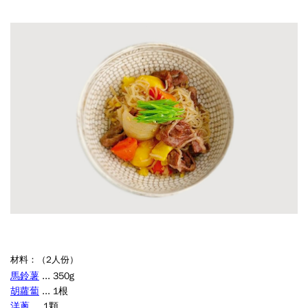
材料：（2人份）
馬鈴薯
... 350g
胡蘿蔔
... 1根
洋蔥
... 1顆