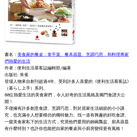
書名：
美食家的餐桌：拿手菜、餐具器皿、烹調巧思，和料理專家
們熱愛的生活
作者：
便利生活慕客誌編輯部/編著
出版社- 朱雀
登場人物來自創刊超過4年、受到許多人喜愛的《便利生活慕客誌》
（暮らし上手）系列。
88位熱愛生活的美食家們，令人好奇的生活風格及獨門食譜大公
開！
不僅擁有許多創意食譜、烹調巧思，對於居家生活細節的小小講
究，也充滿令人想要模仿的獨特魅力。找一道有興趣的好吃食譜、
一窺美食家私下的生活方式，究竟他們愛用的鍋碗瓢盆、廚具器皿
有什麼特別？也許你也能把自家的餐桌與小廚房變得更有風格！