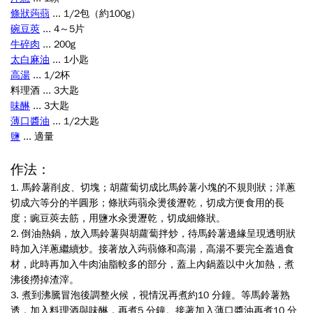
條狀蒟蒻
... 1/2包（約100g）
碗豆莢
... 4～5片
牛碎肉
... 200g
太白麻油
... 1小匙
高湯
... 1/2杯
料理酒 ... 3大匙
味醂
... 3大匙
薄口醬油
... 1/2大匙
鹽
... 適量
作法
：
1.
馬鈴薯削皮、切塊；胡蘿蔔切成比馬鈴薯小塊的不規則狀；洋蔥
切成六等分的半圓形；條狀蒟蒻汆燙後瀝乾，切成方便食用的長
度；豌豆莢去筋，用鹽水汆燙瀝乾，切成細條狀
。
2.
倒油熱鍋，放入馬鈴薯與胡蘿蔔拌炒，待馬鈴薯邊緣呈現透明狀
時加入洋蔥繼續炒。接著放入蒟蒻條和高湯，高湯不要完全蓋過食
材，此時再加入牛肉油脂較多的部分，蓋上內鍋蓋以中火加熱，煮
沸後撈掉渣滓
。
3.
煮到沸騰冒泡後調整火候，視情況再煮約10 分鐘。等馬鈴薯熟
透，加入料理酒與味醂，再煮5 分鐘。接著加入薄口醬油再煮10 分