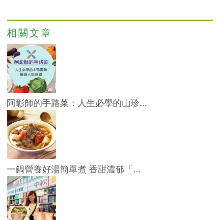
相關文章
阿彰師的手路菜：人生必學的山珍...
一鍋營養好湯簡單煮 香甜濃郁「...