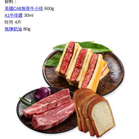
材料：
美國CAB無骨牛小排
600g
A1牛排醬
30ml
吐司 4片
無鹽奶油
80g