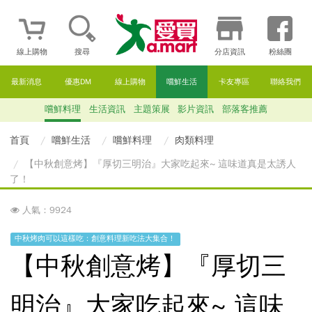
線上購物
搜尋
分店資訊
粉絲團
最新消息
優惠DM
線上購物
嚐鮮生活
卡友專區
聯絡我們
嚐鮮料理
生活資訊
主題策展
影片資訊
部落客推薦
首頁
嚐鮮生活
嚐鮮料理
肉類料理
【中秋創意烤】『厚切三明治』大家吃起來~ 這味道真是太誘人
了！
人氣：9924
中秋烤肉可以這樣吃：創意料理新吃法大集合！
【中秋創意烤】『厚切三
明治』大家吃起來~ 這味