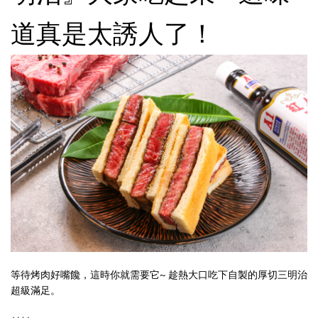
道真是太誘人了！
等待烤肉好嘴饞，這時你就需要它~ 趁熱大口吃下自製的厚切三明治
超級滿足。