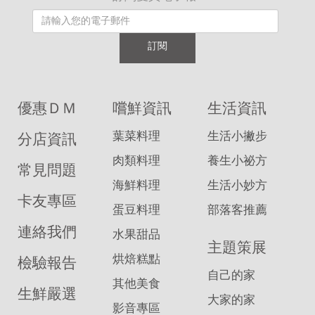
訂閱
優惠ＤＭ
嚐鮮資訊
生活資訊
葉菜料理
生活小撇步
分店資訊
肉類料理
養生小祕方
常見問題
海鮮料理
生活小妙方
卡友專區
蛋豆料理
部落客推薦
連絡我們
水果甜品
主題策展
烘焙糕點
檢驗報告
自己的家
其他美食
生鮮嚴選
大家的家
影音專區