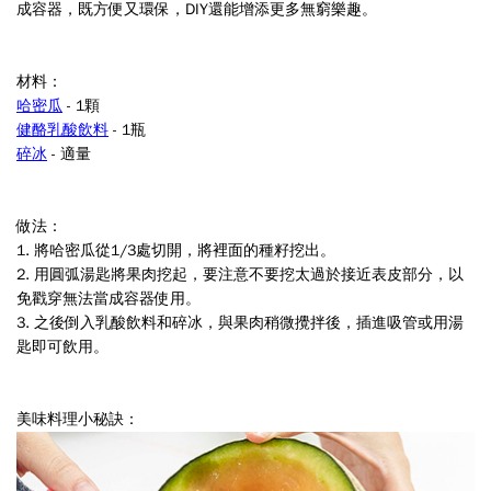
成容器，既方便又環保，DIY還能增添更多無窮樂趣。
材料：
哈密瓜
- 1顆
健酪乳酸飲料
- 1瓶
碎冰
- 適量
做法：
1. 將哈密瓜從1/3處切開，將裡面的種籽挖出。
2. 用圓弧湯匙將果肉挖起，要注意不要挖太過於接近表皮部分，以
免戳穿無法當成容器使用。
3. 之後倒入乳酸飲料和碎冰，與果肉稍微攪拌後，插進吸管或用湯
匙即可飲用。
美味料理小秘訣：