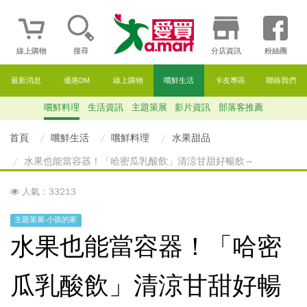
線上購物
搜尋
分店資訊
粉絲團
最新消息
優惠DM
線上購物
嚐鮮生活
卡友專區
聯絡我們
嚐鮮料理
生活資訊
主題策展
影片資訊
部落客推薦
首頁
嚐鮮生活
嚐鮮料理
水果甜品
水果也能當容器！「哈密瓜乳酸飲」清涼甘甜好暢飲～
人氣：33213
主題策展-小孩的家
水果也能當容器！「哈密
瓜乳酸飲」清涼甘甜好暢