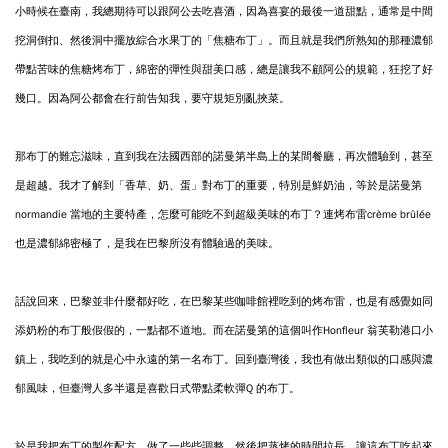
小時候在臺南，我總期待可以跟阿公去吃喜酒，因為喜宴的最後一道甜點，
通常是中間
挖洞倒扣、然後洞中擺放綜合水果丁的「焦糖布丁」。而且就是
我們所熟知的那種濃郁
帶點苦味的焦糖烤布丁，綿密的彈性與甜美口感，總
是讓我不顧阿公的規範，狂挖了好
幾口。因為阿公都會在行前告知我，要守
規矩別亂挾菜。
那布丁的難忘滋味，直到我在法國西部的諾曼第半島上的某間餐廳，再次體
驗到，甚至
是超越。我才了解到「香草、奶、蛋」對布丁的重要，特別是鮮
奶油，等於是諾曼第
normandie
當地的主要特產，怎麼可能吃不到超級美味
的布丁？連烤布雷
cr
è
me brûl
é
e
也是濃郁綿密極了，是我在巴黎所沒有體驗
過的美味。
話說回來，巴黎並非什麼都好吃，在巴黎某些咖啡館裡吃到的烤布雷，也是
有感覺如同
添奶粉的布丁般假假的，一點都不道地。而在諾曼第的這個叫作
Honfleur
翁芙勒港口小
鎮上，我吃到的就是心中永遠的第一名布丁。回到臺
灣後，我也有做出類似的口感與濃
郁風味，但臺灣人多半還是喜歡日式帶點
柔軟彈
Q
的布丁。
於是我把布丁的製作配方，做了一些些調整。然後把蒸烤的時間拉長，讓這
布丁吃起來