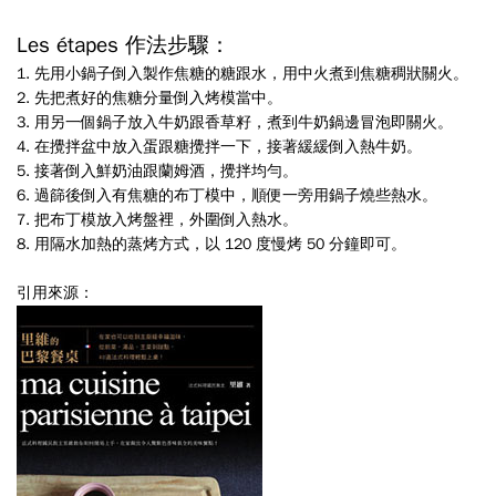
Les étapes 作法步驟
：
1.
先用小鍋子倒入製作焦糖的糖跟水，用中火煮到焦糖稠狀關火
。
2.
先把煮好的焦糖分量倒入烤模當中
。
3.
用另一個鍋子放入牛奶跟香草籽，煮到牛奶鍋邊冒泡即關火
。
4.
在攪拌盆中放入蛋跟糖攪拌一下，接著緩緩倒入熱牛奶
。
5.
接著倒入鮮奶油跟蘭姆酒，攪拌均勻
。
6.
過篩後倒入有焦糖的布丁模中，順便一旁用鍋子燒些熱水
。
7.
把布丁模放入烤盤裡，外圍倒入熱水
。
8.
用隔水加熱的蒸烤方式，以
120
度慢烤
50
分鐘即可。
引用來源：