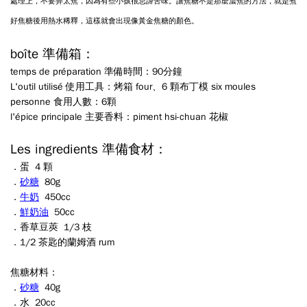
處理上，不要弄太焦，因為有些小孩很忌諱苦味。讓焦糖不是那麼濃焦的
方法，就是煮
好焦糖後用熱水稀釋，這樣就會出現像黃金焦糖的顏色。
boîte
準備箱：
temps de préparation
準備時間：90
分鐘
L'outil utilisé
使用工具：
烤箱
four
、
6
顆布丁模
six moules
personne
食用人數：6顆
l'épice principale
主要香料：
piment hsi-chuan
花椒
Les ingredients
準備食材：
．
蛋
4
顆
．
砂糖
80g
．
牛奶
450cc
．
鮮奶油
50cc
．香草豆莢
1/3
枝
．
1/2
茶匙的蘭姆酒
rum
焦糖材料：
．
砂糖
40g
．水 20cc