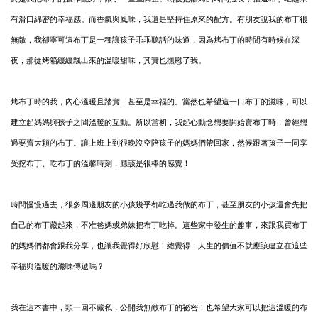
有滑口綿密的幸福感。而香氣與風味，我還是堅持住原來的配方。
有朋友說我的布丁很
無敵，我卻寧可這布丁是一種讓孩子乖乖聽話的味道，
因為烤布丁的時間有時候在深
夜，那從烤箱緩緩飄出來的溫暖甜味，其實也
撫慰了我。
烤布丁時的我，內心溫暖且踏實，甚至是幸福的。當然也希望這一口布丁的
滋味，可以
建立起媽媽與孩子之間溫暖的互動。所以當初，我起心動念想要
開始賣布丁時，曾經想
過要賣大顆的布丁。讓上班上到很晚沒空陪孩子的媽
媽們帶回家，然候跟著孩子一同享
受挖布丁、吃布丁的溫馨時刻，應該是很
棒的感覺！
時間慢慢過去，很多周邊朋友的小孩幾乎都吃過我做的布丁，甚至朋友的小
孩還會先把
自己的布丁藏起來，不准爸媽或弟妹把布丁吃掉。這些家中發生
的趣事，來跟我買布丁
的媽媽們都會跟我分享，也讓我覺得好欣慰！總覺得，
人生的價值不就應該建立在這些
幸福與溫暖的滋味傳遞嗎？
我在這本書中，頭一回不藏私，公開我無敵布丁的祕密！也希望大家可以把
這溫暖的布