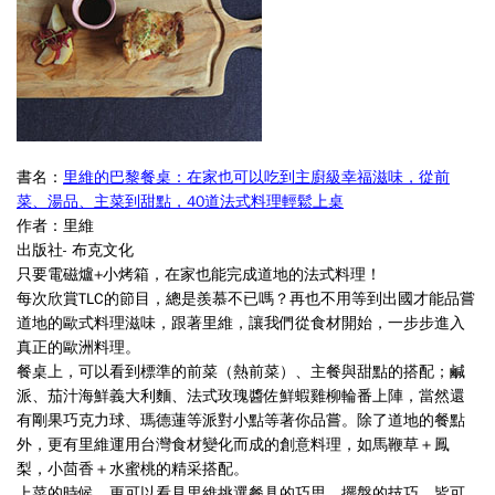
書名：
里維的巴黎餐桌：在家也可以吃到主廚級幸福滋味，從前
菜、湯品、主菜到甜點，40道法式料理輕鬆上桌
作者：里維
出版社- 布克文化
只要電磁爐+小烤箱，在家也能完成道地的法式料理！
每次欣賞TLC的節目，總是羨慕不已嗎？再也不用等到出國才能品嘗
道地的歐式料理滋味，跟著里維，讓我們從食材開始，一步步進入
真正的歐洲料理。
餐桌上，可以看到標準的前菜（熱前菜）、主餐與甜點的搭配；鹹
派、茄汁海鮮義大利麵、法式玫瑰醬佐鮮蝦雞柳輪番上陣，當然還
有剛果巧克力球、瑪德蓮等派對小點等著你品嘗。除了道地的餐點
外，更有里維運用台灣食材變化而成的創意料理，如馬鞭草＋鳳
梨，小茴香＋水蜜桃的精采搭配。
上菜的時候，更可以看見里維挑選餐具的巧思，擺盤的技巧，皆可