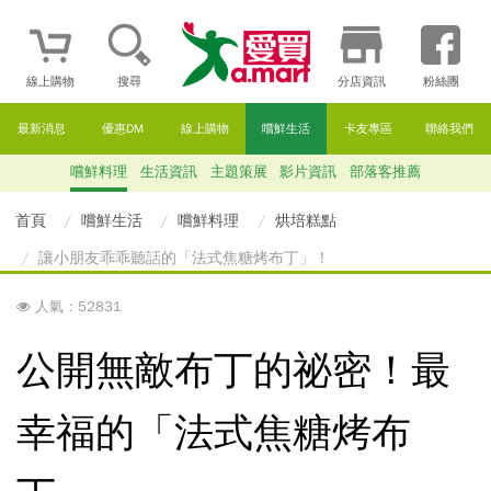
線上購物
搜尋
分店資訊
粉絲團
最新消息
優惠DM
線上購物
嚐鮮生活
卡友專區
聯絡我們
嚐鮮料理
生活資訊
主題策展
影片資訊
部落客推薦
首頁
嚐鮮生活
嚐鮮料理
烘培糕點
讓小朋友乖乖聽話的「法式焦糖烤布丁」！
人氣：52831
公開無敵布丁的祕密！最
幸福的「法式焦糖烤布