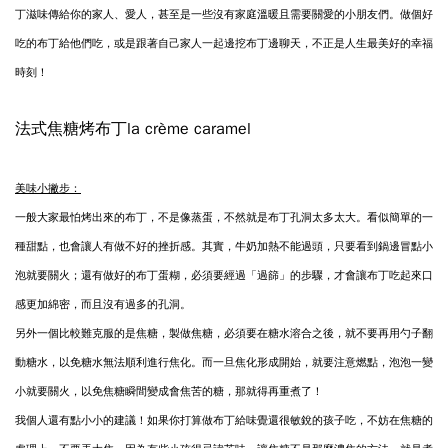
丁滋味傳給你的家人、愛人，甚至是一些沒有家庭溫暖且需要關
愛的小朋友們。做個好
吃的布丁給他們吃，或是跟著自己家人一起邊挖布丁邊聊天，不正是人生最美好的幸福
時刻！
法式焦糖烤布丁
la crème caramel
美味小撇步：
一般大家最怕烤出來的布丁，不是像蒸蛋，不然就是布丁孔洞太多太大。看似簡單的一
種甜
點，也會讓人有做不好
的挫折感。其實，牛奶
加熱不能過頭，只要看
到鍋邊冒點小
泡就要關火；還有做好的布丁蛋
糊，必須要經過「過篩」的步驟，才會讓布丁吃起來口
感更加綿密，而且沒有過多的孔洞。
另外一個比較難克服的是焦糖，製做焦糖，必須要在糖水溶合之後，就不要再用勺子翻
動糖水，以免糖水無法順利
進行焦化。而一旦焦化形成開始，就要注意燃
點，泡泡一變
小就要關火，以免焦糖瞬間變成會焦苦的糖，那就得再重煮了！
我個人還有點小小的建議！如果你打算做布丁給味覺還很敏銳的孩子吃，不妨在焦糖的