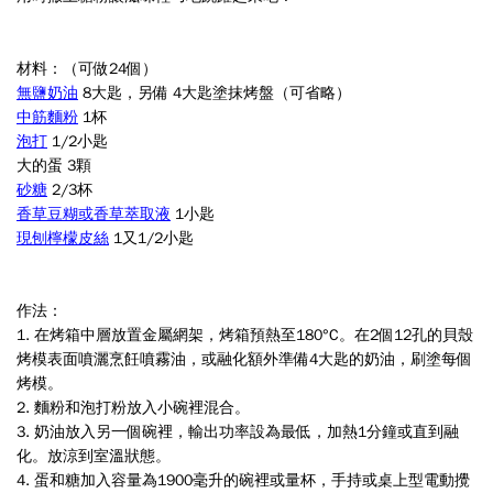
材料
：（可做24個）
無鹽奶油
8
大匙，另備
4
大匙塗
抹烤盤（可省略）
中筋麵粉
1
杯
泡打
1/2小匙
大的蛋
3
顆
砂糖
2/3
杯
香草豆糊或香草萃取液
1
小匙
現刨檸檬皮絲
1又1/2小匙
作法
：
1.
在烤箱中層放置金屬網架，烤箱預熱至
180
°
C
。在
2
個
12
孔的貝殼
烤模表面噴灑烹飪噴霧油，或融化額外準備
4
大匙的奶油，刷塗每個
烤模
。
2.
麵粉和泡打粉放入小碗裡混合
。
3.
奶油放入另一個碗裡，輸出功率設為最低，加熱
1
分鐘或直到融
化。放涼到室溫狀態
。
4.
蛋和糖加入容量為
1900
毫升的碗裡或量杯，手持或桌上型電動攪