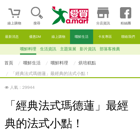
線上購物
搜尋
分店資訊
粉絲團
最新消息
優惠DM
線上購物
嚐鮮生活
卡友專區
聯絡我們
嚐鮮料理
生活資訊
主題策展
影片資訊
部落客推薦
首頁
嚐鮮生活
嚐鮮料理
烘培糕點
「經典法式瑪德蓮」最經典的法式小點！
人氣：29944
「經典法式瑪德蓮」最經
典的法式小點！