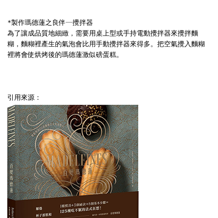
*
製作瑪德蓮之良伴─攪拌器
為了讓成品質地細緻，需要用桌上型或手持電動攪拌器來攪拌麵
糊，麵糊裡產生的氣泡會比用手動攪拌器來得多。把空氣攪入麵糊
裡將會使烘烤後的瑪德蓮激似磅蛋糕。
引用來源：