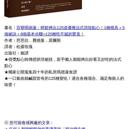
書名：
百變瑪德蓮：輕鬆烤出125道優雅法式貝殼點心！1種模具＋5
個祕訣＋8個基本步驟=125種吃不膩的驚喜！
作者：芭芭拉．費德曼．莫爾斯
譯者：松露玫瑰
出版社：
臉譜
★得獎點心師傳授烘培祕技，新手懶人都能烤出好看又好吃的法式
點心
★獨家公開蒐集四十年的私房瑪德蓮食譜
★一口氣收錄鹹甜皆有的125種變化！適合各種場合、滿足每個人的
味蕾！
❀ 您可能會感興趣的文章：