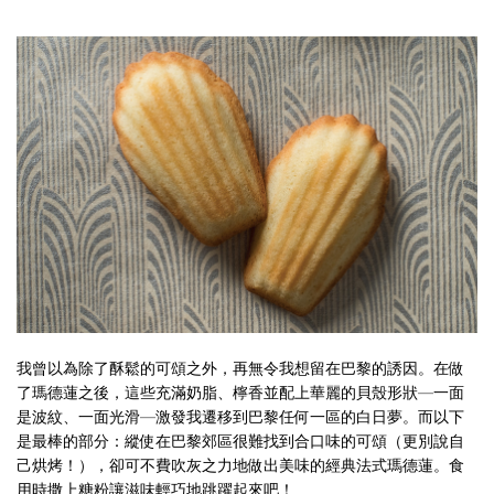
我曾以為除了酥鬆的可頌之外，再無令我想留在巴黎的誘因。在做
了瑪德蓮之後，這些充滿奶脂、檸香並配上華麗的貝殼形狀—
一面
是波紋、一面光滑
—
激發我遷移到巴黎任何一區的白日夢。而以下
是最棒的部分：縱使在巴黎郊區很難找到合口味的可頌（更別說自
己烘烤！），卻可不費吹灰之力地做出美味的經典法式瑪德蓮。食
用時撒上糖粉讓滋味輕巧地跳躍起來吧！