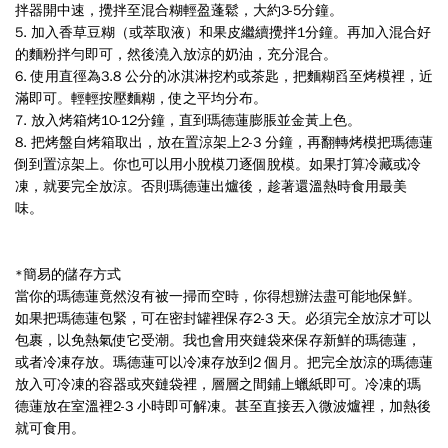
拌器開中速，攪拌至混合糊輕盈蓬鬆，大約
3-5
分鐘
。
5.
加入香草豆糊（或萃取液）和果皮繼續攪拌
1
分鐘。再加入混合好
的麵粉拌勻即可，然後澆入放涼的奶油，充分混合
。
6.
使用直徑為
3.8
公分的冰淇淋挖杓或茶匙，把麵糊舀至烤模裡，近
滿即可。輕輕按壓麵糊，使之平均分布。
7.
放入烤箱烤
10-12
分鐘，直到瑪德蓮膨脹並金黃上色。
8.
把烤盤自烤箱取出，放在置涼架上2-3 分鐘，再翻轉烤模把瑪德蓮
倒到置涼架上。你也可以用小脫模刀逐個脫模。如果打算冷藏或冷
凍，就要完全放涼。否則瑪德蓮出爐後，趁著還溫熱時食用最美
味。
*
簡易的儲存方式
當你的瑪德蓮竟然沒有被一掃而空時，你得想辦法盡可能地保鮮。
如果把瑪德蓮包緊，可在密封罐裡保存2-3 天。必須完全放涼才可以
包裹，以免熱氣使它受潮。我也會用夾鏈袋來保存新鮮的瑪德蓮，
或者冷凍存放。瑪德蓮可以冷凍存放到2 個月。把完全放涼的瑪德蓮
放入可冷凍的容器或夾鏈袋裡，層層之間鋪上蠟紙即可。冷凍的瑪
德蓮放在室溫裡2-3 小時即可解凍。甚至直接丟入微波爐裡，加熱後
就可食用。