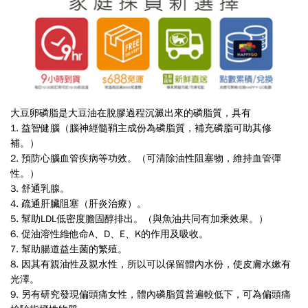
大豆卵磷脂是大豆油在脫膠過程沉澱出來的磷脂質，具有
1. 益智健腦（腦神經髓鞘主成份為磷脂質，補充磷脂可助其修
補。）
2. 預防心腦血管疾病等功效。（可清除油性阻塞物，維持血管彈
性。）
3. 舒通乳腺。
4. 疏通肝臟阻塞（肝炎治療）。
5. 幫助LDL低密度膽固醇排出。（與魚油共同有加乘效果。）
6. 促油溶性維他命A、D、E、K的作用及吸收。
7. 幫助腸道益生菌的繁殖。
8. 因其有親油性及親水性，所以可以保留體內水份，使皮膚水嫰有
光澤。
9. 另有研究發現偏頭痛女性，體內磷脂質普遍較低下，可為偏頭痛