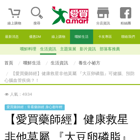
線上購物
搜尋
分店資訊
粉絲團
最新消息
優惠DM
線上購物
嚐鮮生活
卡友專區
聯絡我們
嚐鮮料理
生活資訊
主題策展
影片資訊
部落客推薦
首頁
嚐鮮生活
生活資訊
養生小祕方
【愛買藥師經】健康救星非他莫屬 『大豆卵磷脂』可健腦、預防
心腦血管疾病？！
人氣：4934
愛買藥師經：常看藥師經 身心都年輕
【愛買藥師經】健康救星
非他莫屬 『大豆卵磷脂』