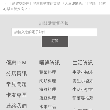
【愛買藥師經】健康救星非他莫屬 『大豆卵磷脂』可健腦、預防
心腦血管疾病？！
訂閱愛買電子報
訂閱
優惠ＤＭ
嚐鮮資訊
生活資訊
葉菜料理
生活小撇步
分店資訊
肉類料理
養生小祕方
常見問題
海鮮料理
生活小妙方
卡友專區
蛋豆料理
部落客推薦
連絡我們
水果甜品