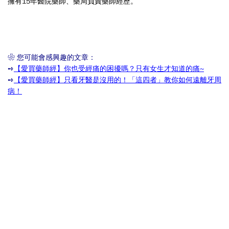
擁有15年醫院藥師、藥局負責藥師經歷。
❀ 您可能會感興趣的文章：
➺
【愛買藥師經】你也受經痛的困擾嗎？只有女生才知道的痛~
➺
【愛買藥師經】只看牙醫是沒用的！「這四者」教你如何遠離牙周
病！