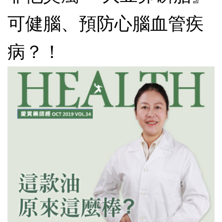
可健腦、預防心腦血管疾
病？！