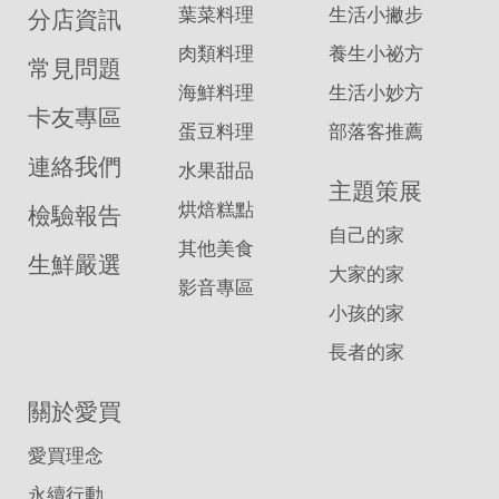
葉菜料理
生活小撇步
分店資訊
肉類料理
養生小祕方
常見問題
海鮮料理
生活小妙方
卡友專區
蛋豆料理
部落客推薦
連絡我們
水果甜品
主題策展
烘焙糕點
檢驗報告
自己的家
其他美食
生鮮嚴選
大家的家
影音專區
小孩的家
長者的家
關於愛買
愛買理念
永續行動