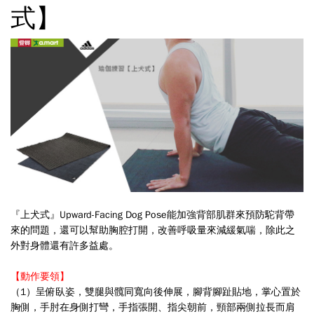
式】
『上犬式』Upward-Facing Dog Pose能加強背部肌群來預防駝背帶
來的問題，還可以幫助胸腔打開，改善呼吸量來減緩氣喘，除此之
外對身體還有許多益處。
【動作要領】
（1）呈俯臥姿，雙腿與髖同寬向後伸展，腳背腳趾貼地，掌心置於
胸側，手肘在身側打彎，手指張開、指尖朝前，頸部兩側拉長而肩