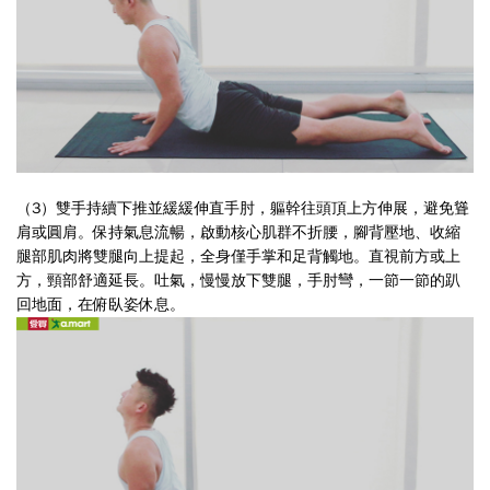
（3）雙手持續下推並緩緩伸直手肘，軀幹往頭頂上方伸展，避免聳
肩或圓肩。保持氣息流暢，啟動核心肌群不折腰，腳背壓地、收縮
腿部肌肉將雙腿向上提起，全身僅手掌和足背觸地。直視前方或上
方，頸部舒適延長。吐氣，慢慢放下雙腿，手肘彎，一節一節的趴
回地面，在俯臥姿休息。