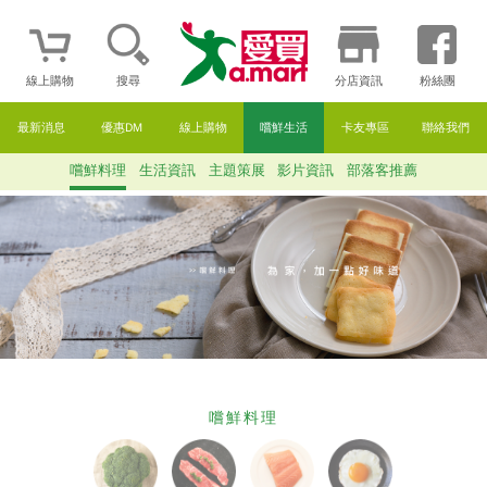
線上購物
搜尋
分店資訊
粉絲團
最新消息
優惠DM
線上購物
嚐鮮生活
卡友專區
聯絡我們
嚐鮮料理
生活資訊
主題策展
影片資訊
部落客推薦
嚐鮮料理