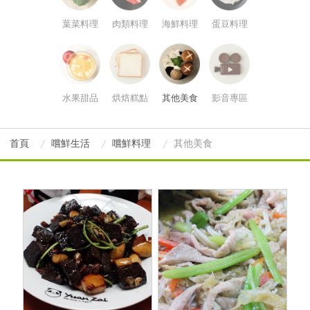
葉菜料理
肉類料理
海鮮料理
蛋豆料理
水果甜品
烘焙糕點
其他美食
影音專區
首頁
嚐鮮生活
嚐鮮料理
其他美食