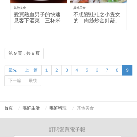
其他美食
其他美食
愛買熱血男子的快速
不想變壯壯之小隻女
見客下酒菜「三杯米
的「肉絲炒金針菇」
血杏鮑菇」
第 9 頁，共 9 頁
最先
上一篇
1
2
3
4
5
6
7
8
9
下一篇
最後
首頁
嚐鮮生活
嚐鮮料理
其他美食
訂閱愛買電子報