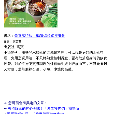
書名：
營養師特調！50道燜燒罐瘦身餐
作者：
黃苡菱
出版社- 高寶
不須開伙，用熱開水燜煮的燜燒罐料理，可以說是另類的水煮料
理，免用烹調用油，不只將熱量控制得宜，更有助於瘦身時的飲食
控管。對於不方便烹煮調理的外宿學生與上班族而言，不但既省錢
又方便，還能兼顧少油、少鹽、少糖與高纖。
❀
您可能會有興趣的文章：
➺
香滑綿密的暖心美味
！「皮蛋瘦肉粥」簡單做