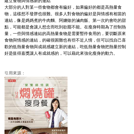
建立食物與情感新的連結
大部分的人對某一些食物都會有偏好，如
果偏好的都是高熱量食
物，這樣想不發胖
也很難。很多人對食物的偏好是與情感有
相當的
連結，像是媽媽煮的牛肉麵、阿嬤
做的滷肉飯、第一次約會吃的甜
點，可能
都是會讓人想念而吃到欲罷不能。在瘦身
時期為了控制熱
量，一些與情感連結的高
熱量食物是需要暫停食用的，要切斷原來
食物與情感的連結，的確很困難也有些不
近人情，但可以找自己喜
歡的低熱量食物
與成就感建立新的連結，吃低熱量食物把
熱量控制
好是值得嘉獎讓人有成就感的，
可以藉此來強化瘦身的動力。
引用來源：