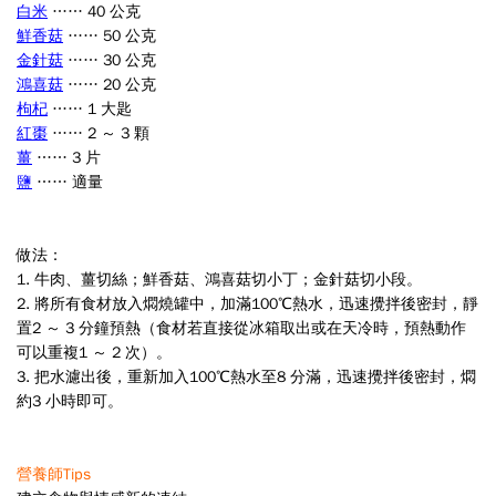
白米
…… 40 公克
鮮香菇
…… 50 公克
金針菇
…… 30 公克
鴻喜菇
…… 20 公克
枸杞
…… 1 大匙
紅棗
…… 2 ～ 3 顆
薑
…… 3 片
鹽
…… 適量
做法：
1.
牛肉、薑切絲；鮮香菇、鴻喜菇切小丁；金針菇切小段。
2.
將所有食材放入燜燒罐中，加滿100℃熱水，迅速攪拌後密封，靜
置2 ～ 3 分
鐘預熱（食材若直接從冰箱取出或在天冷時，預熱動作
可以重複1 ～ 2 次）。
3.
把水濾出後，重新加入100℃熱水至8 分滿，迅速攪拌後密封，燜
約3 小時即可。
營養師Tips