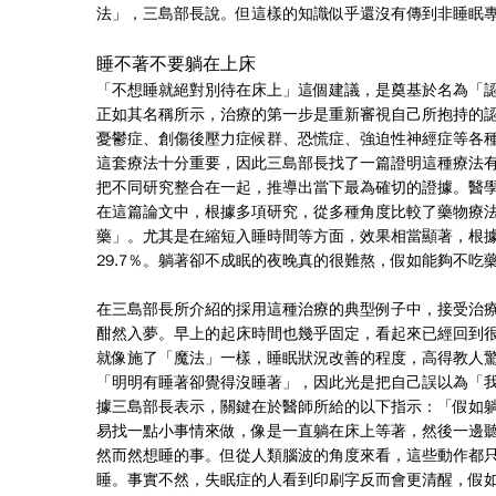
法」，三島部長說。但這樣的知識似乎還沒有傳到非睡眠
睡不著不要躺在上床
「不想睡就絕對別待在床上」這個建議，是奠基於名為「
正如其名稱所示，治療的第一步是重新審視自己所抱持的
憂鬱症、創傷後壓力症候群、恐慌症、強迫性神經症等各
這套療法十分重要，因此三島部長找了一篇證明這種療法
把不同研究整合在一起，推導出當下最為確切的證據。醫
在這篇論文中，根據多項研究，從多種角度比較了藥物療
藥」。尤其是在縮短入睡時間等方面，效果相當顯著，根據
29.7％。躺著卻不成眠的夜晚真的很難熬，假如能夠不
在三島部長所介紹的採用這種治療的典型例子中，接受治療
酣然入夢。早上的起床時間也幾乎固定，看起來已經回到
就像施了「魔法」一樣，睡眠狀況改善的程度，高得教人
「明明有睡著卻覺得沒睡著」，因此光是把自己誤以為「
據三島部長表示，關鍵在於醫師所給的以下指示：「假如躺
易找一點小事情來做，像是一直躺在床上等著，然後一邊
然而然想睡的事。但從人類腦波的角度來看，這些動作都
睡。事實不然，失眠症的人看到印刷字反而會更清醒，假