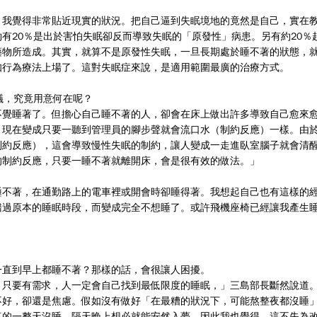
，我覺得非常貼近現實的狀況。把自己逼到失眠境地的竟然是自己，實在
有20％是出於害怕失眠卻反而導致失眠的「原發性」病患。另有約20％
藥物所造成。其實，就算不是原發性失眠，一旦長期處於睡不著的狀態，
知行為療法上場了。這對失眠症來說，是適用範圍最廣的治療方式。
議，究竟用意何在呢？
不覺睡著了。但擔心自己睡不著的人，卻會在床上做出許多導致自己愈來
，現在變成只要一聽到管理員的腳步聲就會流口水（制約反應）一樣。由
制約反應），這會導致慢性失眠的制約，讓人變成一走進臥室腦子就會清
的制約反應，只要一睡不著就離開床，會是很有效的做法。」
睡不著，在通勤路上的電車裡或開會時卻睡得著。我想起自己也有這樣的
錯過原本的睡眠時段，而變成完全不想睡了。或許飛機座椅已經讓我產生
一直到早上都睡不著？那樣的話，會很讓人困擾。
。只要有需求，人一定會自己找到最低限度的睡眠，」三島部長斷然說道
不好，卻還是焦慮。假如沒有做好「在最糟的狀況下，可能熬整夜都沒睡
真的一整天沒睡，隔天晚上想必就能安然入夢，因此我也覺得，這不失為