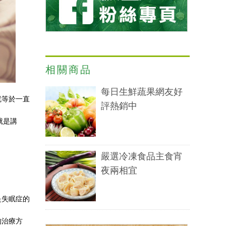
相關商品
每日生鮮蔬果網友好
就等於一直
評熱銷中
就是講
嚴選冷凍食品主食宵
夜兩相宜
是失眠症的
的治療方