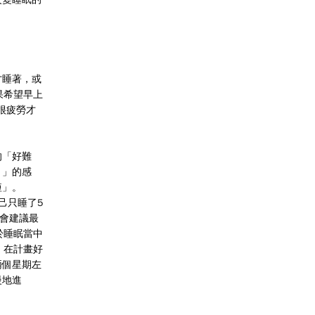
才睡著，或
果希望早上
很疲勞才
」
的「好難
！」的感
短」。
己只睡了5
也會建議最
於睡眠當中
，在計畫好
兩個星期左
慢地進