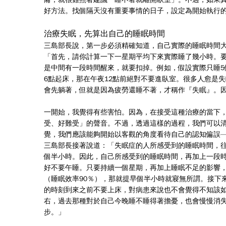
好方法。找個隔天沒有重要事情的日子，設定為開始執行
治療失眠，先算出自己的睡眠時間
三島部長說，第一步必須精確知道，自己實際的睡眠時間
「首先，請你計算一下一星期平均下來實際睡了幾小時。
是中間有一段時間醒來，就要扣掉。例如，假設實際只睡5
6點起床，那在午夜12點前絕對不要進臥室。很多人愈是
會先躺著，但就是因為疲勞還睡不著，才稱作『失眠』。
一開始，我覺得有些害怕。因為，在接受這種治療的當下
受、好難受」的聲音。不過，透過這樣的過程，我們可以
覺，我們應該能夠開始以客觀的角度看待自己的認知偏誤
三島部長接著說道：「失眠症的人所感受到的睡眠時間，往
個半小時。因此，自己所感受到的睡眠時間，再加上一段時
好不要午睡。只要持續一個星期，再加上睡眠不足的影響，
（睡眠效率90％），那就提早個半小時就寢無所謂。接下
的時刻到來之前不要上床，對病患來說也不會覺得不知該
右，過去那種對於自己今晚睡不睡得著擔憂，也會慢慢消
步。」