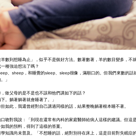
數羊數到想睡為止」，似乎不是個好方法。數著數著，羊的數目變多，不
成一種強迫想法了嗎？
ep、sheep，和睡覺的sleep、sleep很像，滿順口的。但我們來數的話
的。」
時，做父母的是不是也不該和他們講如下的話？
躺下。躺著躺著就會睡著了。」
非但如此，我還曾經對自己講過同樣的話，結果整晚躺著根本睡不著。
的口吻對我說：「到現在還常有內科的家庭醫師給病人這樣的建議。但這
一如我的預料，得到了這樣的答案。
醫學知識尚未普及。「不想睡的話，絕對別待在床上，這是目前對失眠症