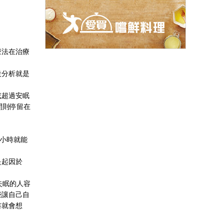
療法在治療
設分析就是
或超過安眠
間則停留在
1小時就能
是起因於
失眠的人容
些讓自己自
書就會想