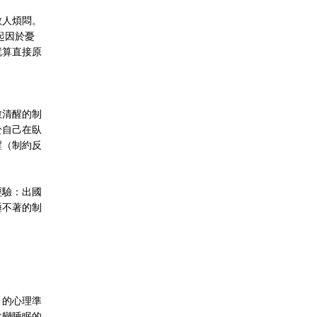
教人煩悶。
起因於憂
就算直接原
愈清醒的制
於自己在臥
醒（制約反
經驗：出國
睡不著的制
。
」的心理準
改變睡眠的