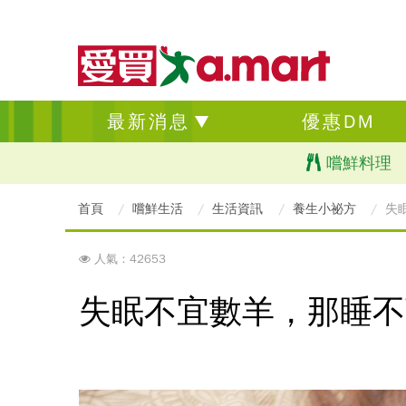
最新消息
優惠DM
嚐鮮料理
首頁
嚐鮮生活
生活資訊
養生小祕方
失
人氣：42653
失眠不宜數羊，那睡不