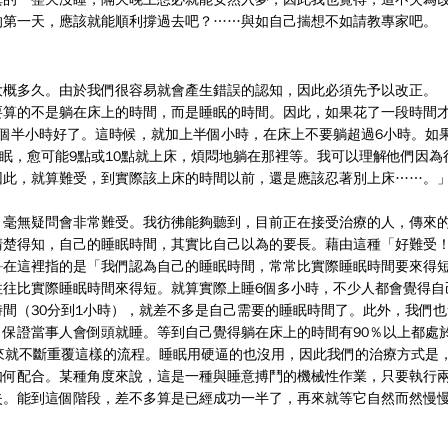
的第一天，應該就能順利撐過去吧？……與如自己揣想不如請教專家吧。
大概多久。由於我們很容易就會產生錯誤的認知，因此必須先予以改正。
要算的不是躺在床上的時間，而是睡眠的時間。因此，如果花了一段時間
個半小時好了。這時候，就加上半個小時，在床上不要躺超過6小時。如
失眠，愈可能9點或10點就上床，煩悶地躺在那裡等。我可以理解他們因為
因此，就算難受，到實際該上床的時間以前，還是應該忍著別上床……。
，毫無疑問會非常難受。我彷彿能夠聽到，目前正在接受治療的人，傳來
清楚得知，自己的睡眠時間，其實比自己以為的要長。藉由這種「好難受
—在這裡指的是「我們認為自己的睡眠時間，常常比實際睡眠時間要來得
往比實際睡眠時間來得短。就算實際上睡6個多小時，不少人都會覺得自
間（30分到1小時），就差不多是自己需要的睡眠時間了。此外，我們
保證當事人會倒頭就睡。等到自己覺得躺在床上的時間有90％以上都處
來就不斷重覆這樣的流程。睡眠用硬逼的也沒用，因此我們的治療方式是
如何配合。某種角度來說，這是一種與睡意搏鬥的機械性作業，只要執行
失。能到這個階段，差不多算是已經成功一半了，再來就等它自然而然慢