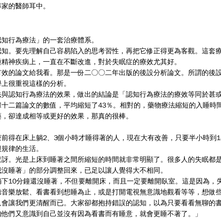
專家的醫師耳中。
認知行為療法」的一套治療體系。
認知。要先理解自己容易陷入的思考習性，再把它修正得更為客觀。這套
種精神疾病上，一直在不斷改進，對於失眠症的療效尤其好。
有效的論文給我看。那是一份二○○二年出版的後設分析論文。所謂的後
學上很重視這樣的分析。
法與認知行為療法的效果，做出的結論是「認知行為療法的療效等同於甚
十二篇論文的數值，平均縮短了43％。相對的，藥物療法縮短的入睡時
吃藥，卻達成相等或更好的效果，那真的很棒。
前得在床上躺2、3個小時才睡得著的人，現在大有改善，只要半小時到
很規律的生活。
驚訝。光是上床到睡著之間所縮短的時間就非常明顯了。很多人的失眠都
我沒睡著」的部分調整回來，已足以讓人覺得大不相同。
下10分鐘還沒睡著，不但要離開床，而且一定要離開臥室。這是因為，
聽音樂放鬆、看書看到想睡為止，或是打開電視無意識地觀看等等，想做
只會讓我們更清醒而已。大家卻都抱持錯誤的認知，以為只要看看無聊的
如他們又意識到自己並沒有因為看書而有睡意，就會更睡不著了。」