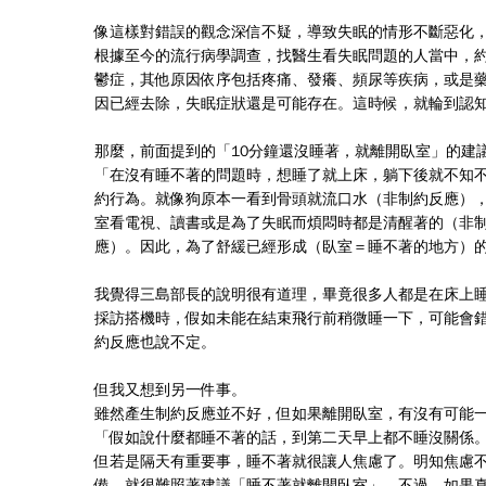
像這樣對錯誤的觀念深信不疑，導致失眠的情形不斷惡化
根據至今的流行病學調查，找醫生看失眠問題的人當中，約
鬱症，其他原因依序包括疼痛、發癢、頻尿等疾病，或是
因已經去除，失眠症狀還是可能存在。這時候，就輪到認
那麼，前面提到的「10分鐘還沒睡著，就離開臥室」的建
「在沒有睡不著的問題時，想睡了就上床，躺下後就不知
約行為。就像狗原本一看到骨頭就流口水（非制約反應）
室看電視、讀書或是為了失眠而煩悶時都是清醒著的（非
應）。因此，為了舒緩已經形成（臥室＝睡不著的地方）
我覺得三島部長的說明很有道理，畢竟很多人都是在床上
採訪搭機時，假如未能在結束飛行前稍微睡一下，可能會
約反應也說不定。
但我又想到另一件事。
雖然產生制約反應並不好，但如果離開臥室，有沒有可能
「假如說什麼都睡不著的話，到第二天早上都不睡沒關係
但若是隔天有重要事，睡不著就很讓人焦慮了。明知焦慮
備，就很難照著建議「睡不著就離開臥室」。不過，如果