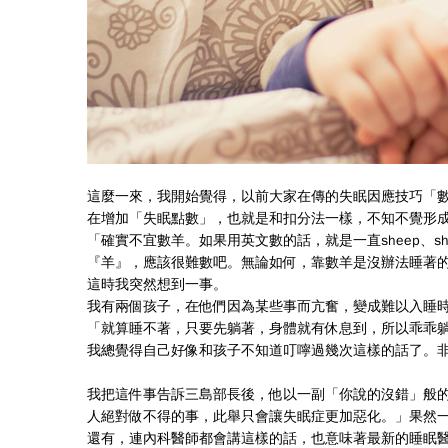
這麼一來，我開始覺得，以前大家在傳的失眠因應技巧「
在增加「失眠點數」，也就是和扣分法一樣，不知不覺形
「確實不宜數羊。如果用英文數的話，就是一直sheep、she
『羊』，應該很難數吧。無論如何，靠數羊是沒辦法睡著
這時我突然想到一事。
我有兩個孩子，在他們因為某些事而亢奮，變成難以入睡
「就算睡不著，只要先躺著，身體就有休息到，所以乖乖
我總覺得自己好像和孩子不知道叮嚀過幾次這樣的話了。
我把這件事告訴三島部長後，他以一副「你說的沒錯」般
人絕對做不得的事，此舉只會讓失眠症更加惡化。」果然
還有，連內科醫師都會講這樣的話，也意味著最新的睡眠