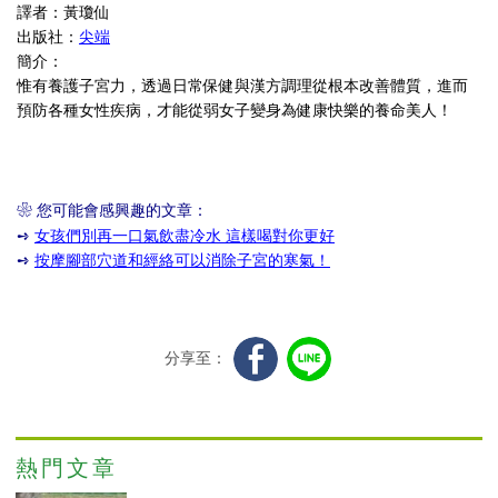
譯者：黃瓊仙
出版社：
尖端
簡介：
惟有養護子宮力，透過日常保健與漢方調理從根本改善體質，進而
預防各種女性疾病，才能從弱女子變身為健康快樂的養命美人！
❀ 您可能會感興趣的文章：
➺
女孩們別再一口氣飲盡冷水 這樣喝對你更好
➺
按摩腳部穴道和經絡可以消除子宮的寒氣！
分享至：
熱門文章