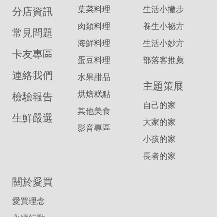
葉菜料理
生活小撇步
分店資訊
肉類料理
養生小祕方
常見問題
海鮮料理
生活小妙方
卡友專區
蛋豆料理
部落客推薦
連絡我們
水果甜品
主題策展
烘焙糕點
檢驗報告
自己的家
其他美食
生鮮嚴選
大家的家
影音專區
小孩的家
長者的家
關於愛買
愛買理念