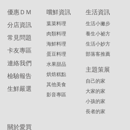
優惠ＤＭ
嚐鮮資訊
生活資訊
葉菜料理
生活小撇步
分店資訊
肉類料理
養生小祕方
常見問題
海鮮料理
生活小妙方
卡友專區
蛋豆料理
部落客推薦
連絡我們
水果甜品
主題策展
烘焙糕點
檢驗報告
自己的家
其他美食
生鮮嚴選
大家的家
影音專區
小孩的家
長者的家
關於愛買