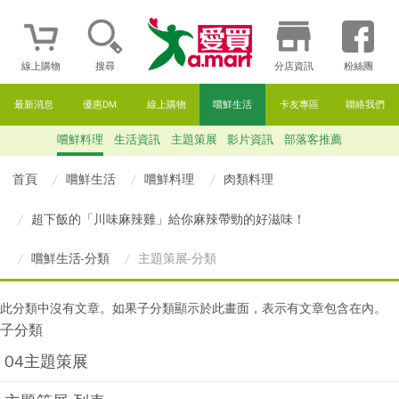
線上購物
搜尋
分店資訊
粉絲團
最新消息
優惠DM
線上購物
嚐鮮生活
卡友專區
聯絡我們
嚐鮮料理
生活資訊
主題策展
影片資訊
部落客推薦
首頁
嚐鮮生活
嚐鮮料理
肉類料理
超下飯的「川味麻辣雞」給你麻辣帶勁的好滋味！
嚐鮮生活-分類
主題策展-分類
此分類中沒有文章。如果子分類顯示於此畫面，表示有文章包含在內。
子分類
04主題策展