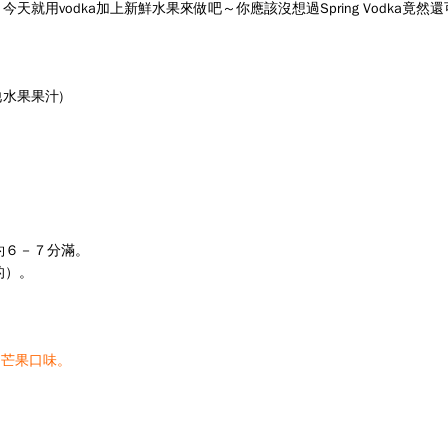
用vodka加上新鮮水果來做吧～你應該沒想過Spring Vodka竟然
他水果果汁)
約６－７分滿。
的）。
和芒果口味。