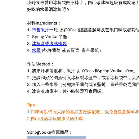
小時候最愛用冰棒袋做冰棒了，自己做冰棒超級有成就感！今天就
好吃的水果酒冰棒吧？
材料Ingredients：
1.
市售果汁
一瓶 約200cc (建議蔓越莓及芒果口味或者其
2. Spring Vodka 半瓶
3.
冰棒盒或者冰棒袋
4.
水果
(些許葡萄 或者藍莓 青芒果乾）
作法Method：
1. 將果汁和酒混和，果汁取100cc 和Spring Vodka 10cc。
2. 把調和好的調酒倒入冰棒製冰盒中，或者冰棒袋中，大
3. 加入一些水果（例如無子葡萄或者藍莓，青芒果乾之類
4. 冰進冷凍庫中，數小時後即可食用喔。
Tips：
1.口味可以依照大家的喜好去做調配喔，兔兔喜歡蔓越莓
2.自己做酒冰棒健康又衛生喔！
SpribgVodka推薦商品：