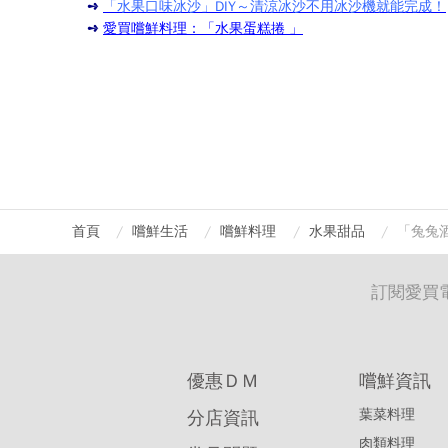
➺
「水果口味冰沙」DIY～清涼冰沙不用冰沙機就能完成！
➺
愛買嚐鮮料理：「水果蛋糕捲 」
首頁
嚐鮮生活
嚐鮮料理
水果甜品
「兔兔
訂閱愛買
優惠ＤＭ
嚐鮮資訊
葉菜料理
分店資訊
肉類料理