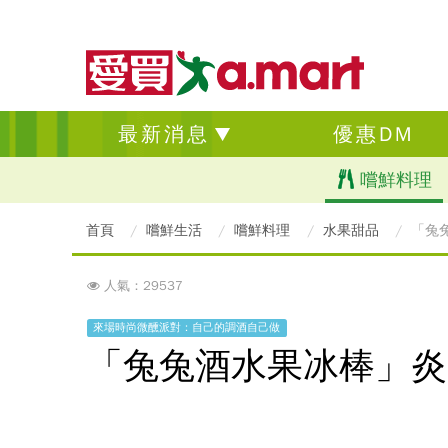
最新消息
優惠DM
嚐鮮料理
首頁
嚐鮮生活
嚐鮮料理
水果甜品
「兔
人氣：29537
來場時尚微醺派對：自己的調酒自己做
「兔兔酒水果冰棒」炎