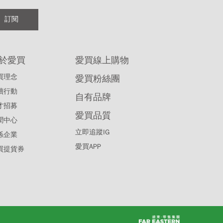
訂閱
於愛買
愛買線上購物
買理念
愛買粉絲團
續行動
自有品牌
才招募
愛買品質
聞中心
立即追蹤IG
係企業
愛買APP
買提貨券