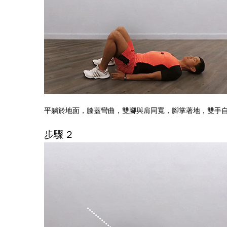
平躺於地面，膝蓋彎曲，雙腳與肩同寬，腳掌著地，雙手
步驟 2