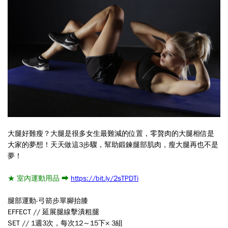
大腿好難瘦？大腿是很多女生最難減的位置，零贅肉的大腿相信是
大家的夢想！天天做這3步驟，幫助鍛鍊腿部肌肉，瘦大腿再也不是
夢！
★ 室內運動用品 ➡
https://bit.ly/2sTPDTi
腿部運動-弓箭步單腳抬膝
EFFECT // 延展腿線擊潰粗腿
SET // 1週3次，每次12～15下× 3組