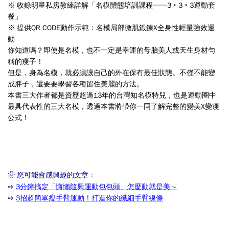
※ 收錄明星私房教練詳解「名模體態培訓課程──3‧3‧3運動套
餐」
※ 提供QR CODE動作示範：名模局部微肌鍛鍊X全身性輕量強效運
動
你知道嗎？即使是名模，也不一定是幸運的母胎美人或天生身材勻
稱的瘦子！
但是，身為名模，就必須讓自己的外在保有最佳狀態。不僅不能變
成胖子，還要要學習各種留住美麗的方法。
本書三大作者都是資歷超過13年的台灣知名模特兒，也是運動圈中
最具代表性的三大名模，透過本書將帶你一同了解完整的變美X變瘦
公式！
❀ 您可能會感興趣的文章：
➺
3分鐘搞定「慵懶隨興運動包包頭」怎麼動就是美～
➺
3招超簡單瘦手臂運動！打造你的纖細手臂線條