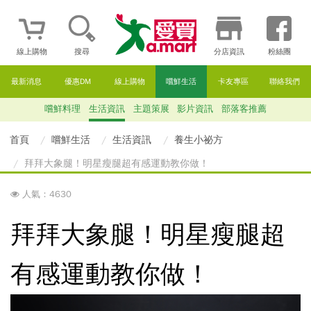
線上購物
搜尋
分店資訊
粉絲團
最新消息
優惠DM
線上購物
嚐鮮生活
卡友專區
聯絡我們
嚐鮮料理
生活資訊
主題策展
影片資訊
部落客推薦
首頁
嚐鮮生活
生活資訊
養生小祕方
拜拜大象腿！明星瘦腿超有感運動教你做！
人氣：4630
拜拜大象腿！明星瘦腿超
有感運動教你做！